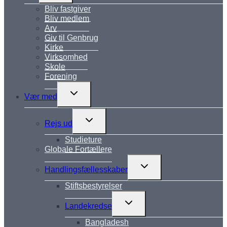
Bliv fastgiver
Bliv medlem
Arv
Giv til Genbrug
Kirke
Virksomhed
Skole
Forening
Skift
Vær med
undermenu
Skift
Rejs ud
undermenu
Studieture
Globale Fortællere
Skift
Handlingsfællesskaber
undermenu
Stiftsbestyrelser
Skift
Landekredse
undermenu
Bangladesh