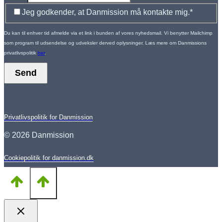
Jeg godkender, at Danmission må kontakte mig.
*
Du kan til enhver tid afmelde via et link i bunden af vores nyhedsmail. Vi benytter Mailchimp
som program til udsendelse og udveksler derved oplysninger. Læs mere om Danmissions
privatlivspolitik
her
.
Send
Privatlivspolitik for Danmission
© 2026 Danmission
Cookiepolitik for danmission.dk