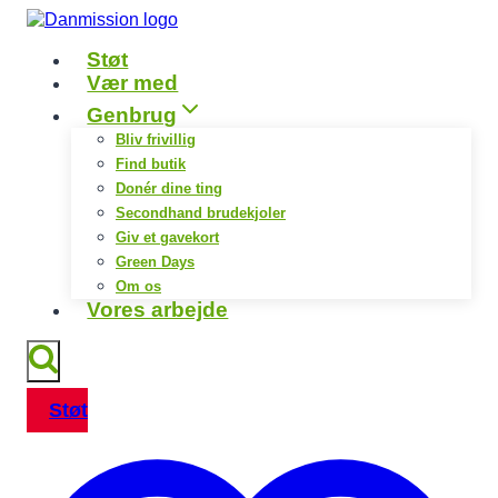
Fortsæt
til
Støt
indhold
Vær med
Genbrug
Bliv frivillig
Find butik
Donér dine ting
Secondhand brudekjoler
Giv et gavekort
Green Days
Om os
Vores arbejde
Støt