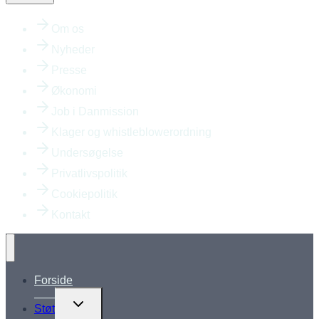
Om os
Nyheder
Presse
Økonomi
Job i Danmission
Klager og whistleblowerordning
Undersøgelse
Privatlivspolitik
Cookiepolitik
Kontakt
Forside
Skift
Støt
undermenu