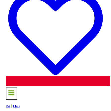
|
DA
ENG