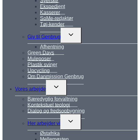
Syerske
Ekspedient
Kasserer
SoMe-redaktør
Tøj-kender
Skift
Giv til Genbrug
undermenu
Afhentning
Green Days
Muleposer
Plastik sviner
Upcycling
Om Danmission Genbrug
Skift
Vores arbejde
undermenu
Bæredygtig forvaltning
Kontekstuel teologi
Dialog og fredsopbygning
Skift
Her arbejder vi
undermenu
Østafrika
Mellemøsten