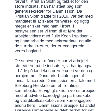
farvel til Kristian Sloth og takket for den
store indsats, han har stået bag som
generalsekretær for Danmission. Da
Kristian Sloth trådte til i 2019, var det med
mandatet til at skabe fornyelse, og rigtig
meget er sket med ham i front. I
bestyrelsen ser vi frem til at føre det
arbejde videre med Julie Koch i spidsen –
og i samarbejde med sekretariatet og alle
de stærke kræfter, der er engagerede i
vores bagland.
De seneste par måneder har vi arbejdet
støt videre på de indsatser, vi har igangsat
– både på landekontorerne ude i verden og
herhjemme i Danmark. I slutningen af
januar lancerede Danmission en aftale med
Silkeborg Højskole om et fremtidigt
samarbejde. Et vigtigt skridt i vores arbejde
med at udvikle bæredygtige partnerskaber
og værdifællesskaber, som kan engagere
endnu flere i Danmissions arbejde. Et andet
spirende samarbejde er ”Netværket for det