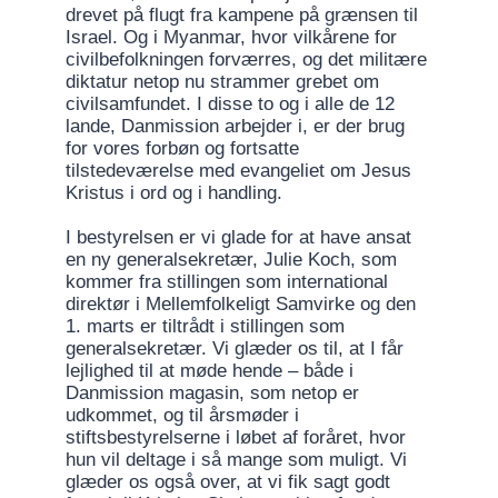
drevet på flugt fra kampene på grænsen til
Israel. Og i Myanmar, hvor vilkårene for
civilbefolkningen forværres, og det militære
diktatur netop nu strammer grebet om
civilsamfundet. I disse to og i alle de 12
lande, Danmission arbejder i, er der brug
for vores forbøn og fortsatte
tilstedeværelse med evangeliet om Jesus
Kristus i ord og i handling.
I bestyrelsen er vi glade for at have ansat
en ny generalsekretær, Julie Koch, som
kommer fra stillingen som international
direktør i Mellemfolkeligt Samvirke og den
1. marts er tiltrådt i stillingen som
generalsekretær. Vi glæder os til, at I får
lejlighed til at møde hende – både i
Danmission magasin, som netop er
udkommet, og til årsmøder i
stiftsbestyrelserne i løbet af foråret, hvor
hun vil deltage i så mange som muligt. Vi
glæder os også over, at vi fik sagt godt