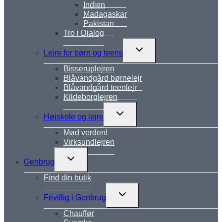
Indien
Madagaskar
Pakistan
Tro i Dialog
Skift
Lejre for børn og teens
undermenu
Bisseruplejren
Blåvandgård børnelejr
Blåvandgård teenlejr
Kildeborglejren
Skift
Højskole og lejre
undermenu
Mød verden!
Virksundlejren
Skift
Genbrug
undermenu
Find din butik
Skift
Frivillig i Genbrug
undermenu
Chauffør