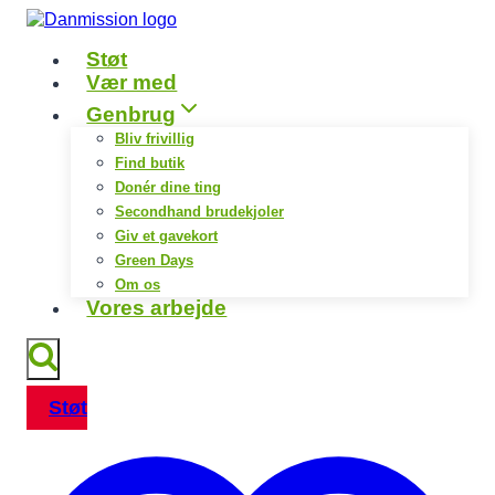
Fortsæt
til
Støt
indhold
Vær med
Genbrug
Bliv frivillig
Find butik
Donér dine ting
Secondhand brudekjoler
Giv et gavekort
Green Days
Om os
Vores arbejde
Støt