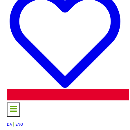
|
DA
ENG