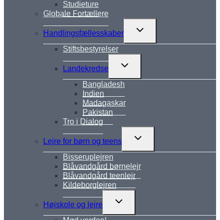
Studieture
Globale Fortællere
Skift
Handlingsfællesskaber
undermenu
Stiftsbestyrelser
Skift
Landekredse
undermenu
Bangladesh
Indien
Madagaskar
Pakistan
Tro i Dialog
Skift
Lejre for børn og teens
undermenu
Bisseruplejren
Blåvandgård børnelejr
Blåvandgård teenlejr
Kildeborglejren
Skift
Højskole og lejre
undermenu