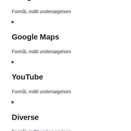
google-
maps
Formål, indtil undersøgelsen
Consent
to
service
Google Maps
google-
fonts
Formål, indtil undersøgelsen
Consent
to
service
YouTube
google-
maps
Formål, indtil undersøgelsen
Consent
to
service
Diverse
youtube