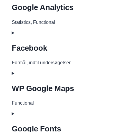
service
Google Analytics
wordfence
Statistics, Functional
Consent
to
service
Facebook
google-
analytics
Formål, indtil undersøgelsen
Consent
to
service
WP Google Maps
facebook
Functional
Consent
to
service
Google Fonts
wp-