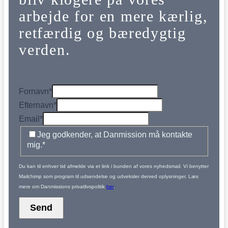
arbejde for en mere kærlig,
retfærdig og bæredygtig
verden.
Fornavn
*
Efternavn
*
Email
*
Jeg godkender, at Danmission må kontakte
mig.
*
Du kan til enhver tid afmelde via et link i bunden af vores nyhedsmail. Vi benytter
Mailchimp som program til udsendelse og udveksler derved oplysninger. Læs
mere om Danmissions privatlivspolitik
her
.
Send