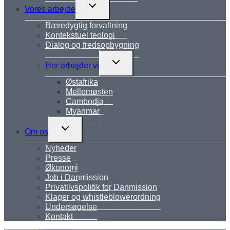
Skift
Vores arbejde
undermenu
Bæredygtig forvaltning
Kontekstuel teologi
Dialog og fredsopbygning
Skift
Her arbejder vi
undermenu
Østafrika
Mellemøsten
Cambodja
Myanmar
Skift
Om os
undermenu
Nyheder
Presse
Økonomi
Job i Danmission
Privatlivspolitik for Danmission
Klager og whistleblowerordning
Undersøgelse
Kontakt