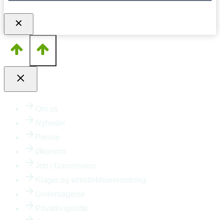
Om os
Nyheder
Presse
Økonomi
Job i Danmission
Klager og whistleblowerordning
Undersøgelse
Privatlivspolitik