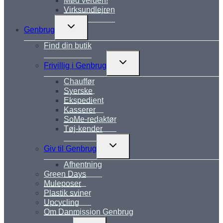
Mød verden!
Virksundlejren
Skift
Genbrug
undermenu
Find din butik
Skift
Frivillig i Genbrug
undermenu
Chauffør
Syerske
Ekspedient
Kasserer
SoMe-redaktør
Tøj-kender
Skift
Giv til Genbrug
undermenu
Afhentning
Green Days
Muleposer
Plastik sviner
Upcycling
Om Danmission Genbrug