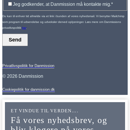
Jeg godkender, at Danmission må kontakte mig.
*
Du kan til enhver tid afmelde via et link i bunden af vores nyhedsmail. Vi benytter Mailchimp
som program til udsendelse og udveksler derved oplysninger. Læs mere om Danmissions
privatlivspolitik
her
.
Send
Privatlivspolitik for Danmission
© 2026 Danmission
Cookiepolitik for danmission.dk
ET VINDUE TIL VERDEN….
Få vores nyhedsbrev, og
bliv klogere på vores