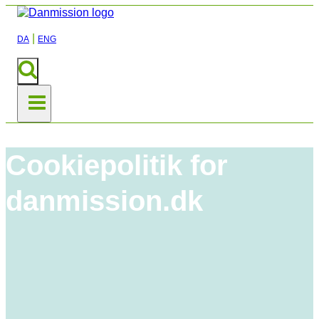
|
DA
ENG
Cookiepolitik for
danmission.dk