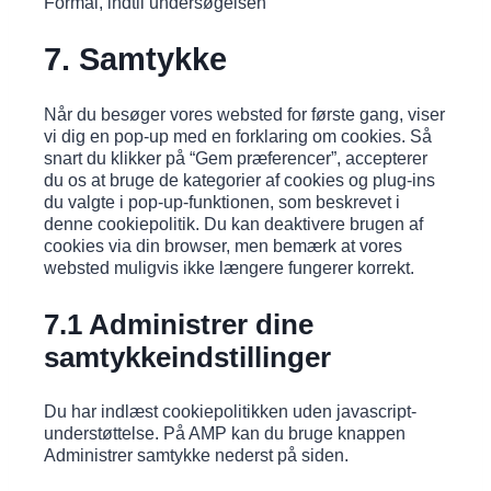
Formål, indtil undersøgelsen
Consent
7. Samtykke
to
service
diverse
Når du besøger vores websted for første gang, viser
vi dig en pop-up med en forklaring om cookies. Så
snart du klikker på “Gem præferencer”, accepterer
du os at bruge de kategorier af cookies og plug-ins
du valgte i pop-up-funktionen, som beskrevet i
denne cookiepolitik. Du kan deaktivere brugen af ​​
cookies via din browser, men bemærk at vores
websted muligvis ikke længere fungerer korrekt.
7.1 Administrer dine
samtykkeindstillinger
Du har indlæst cookiepolitikken uden javascript-
understøttelse. På AMP kan du bruge knappen
Administrer samtykke nederst på siden.