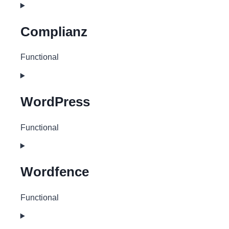
Complianz
Functional
Consent
to
service
WordPress
complianz
Functional
Consent
to
service
Wordfence
wordpress
Functional
Consent
to