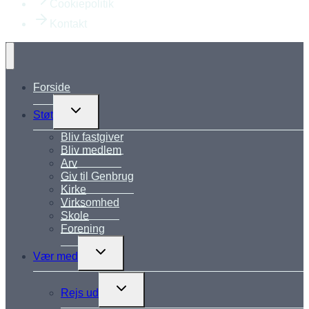
Cookiepolitik
Kontakt
Forside
Skift
Støt
undermenu
Bliv fastgiver
Bliv medlem
Arv
Giv til Genbrug
Kirke
Virksomhed
Skole
Forening
Skift
Vær med
undermenu
Skift
Rejs ud
undermenu