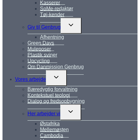
Kasserer
SoMe-redaktør
Tøj-kender
Skift
Giv til Genbrug
undermenu
Afhentning
Green Days
Muleposer
Plastik sviner
Upcycling
Om Danmission Genbrug
Skift
Vores arbejde
undermenu
Bæredygtig forvaltning
Kontekstuel teologi
Dialog og fredsopbygning
Skift
Her arbejder vi
undermenu
Østafrika
Mellemøsten
Cambodja