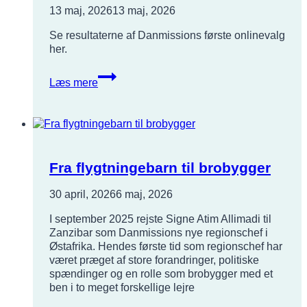
13 maj, 2026
13 maj, 2026
Se resultaterne af Danmissions første onlinevalg
her.
Valgresultat
Læs mere
fra
onlinevalg
til
Danmissions
repræsentantskab
Fra flygtningebarn til brobygger
30 april, 2026
6 maj, 2026
I september 2025 rejste Signe Atim Allimadi til
Zanzibar som Danmissions nye regionschef i
Østafrika. Hendes første tid som regionschef har
været præget af store forandringer, politiske
spændinger og en rolle som brobygger med et
ben i to meget forskellige lejre