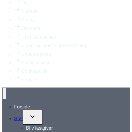
Om os
Nyheder
Presse
Økonomi
Job i Danmission
Klager og whistleblowerordning
Undersøgelse
Privatlivspolitik
Cookiepolitik
Kontakt
Forside
Skift
Støt
undermenu
Bliv fastgiver