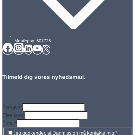
Mobilepay: 507725
Tilmeld dig vores nyhedsmail.
Fornavn
*
Efternavn
*
Email
*
Jeg godkender, at Danmission må kontakte mig.
*