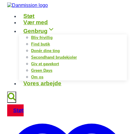
Fortsæt
til
Støt
indhold
Vær med
Genbrug
Bliv frivillig
Find butik
Donér dine ting
Secondhand brudekjoler
Giv et gavekort
Green Days
Om os
Vores arbejde
Støt