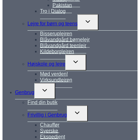
Pakistan
Tro i Dialog
Skift
Lejre for børn og teens
undermenu
Bisseruplejren
Blåvandgård børnelejr
Blåvandgård teenlejr
Kildeborglejren
Skift
Højskole og lejre
undermenu
Mød verden!
Virksundlejren
Skift
Genbrug
undermenu
Find din butik
Skift
Frivillig i Genbrug
undermenu
Chauffør
Syerske
Ekspedient