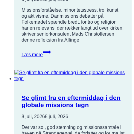
Missionsforståelse, minoritetsstress, tro, kunst
og aktivisme. Danmissions debatter på
Folkemødet spændte bredt, for tro og religion
har en relevans, der rækker langt ud over kirken,
skriver seniorkonsulent Mads Christoffersen i
denne refleksion fra Allinge
Der
Læs mere
er
ikke
streger
mellem
kirken
og
samfundet
Se glimt fra en eftermiddag i den
omkring
globale missions tegn
os
8 juli, 2026
8 juli, 2026
Der var sol, god stemning og missionssamtale i
haven på Strandagervej, da forfatter og journalist