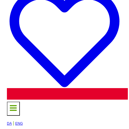
|
DA
ENG