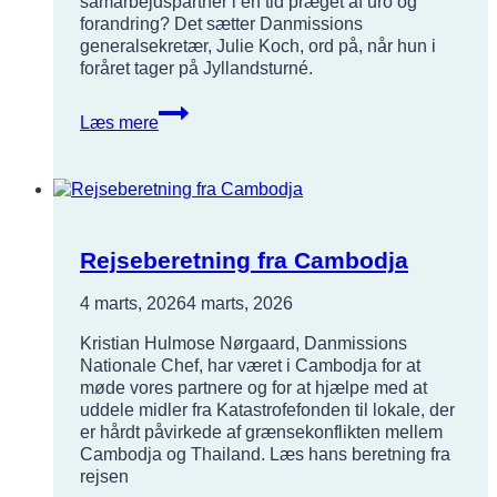
samarbejdspartner i en tid præget af uro og
forandring? Det sætter Danmissions
generalsekretær, Julie Koch, ord på, når hun i
foråret tager på Jyllandsturné.
En
Læs mere
verden
i
forandring
–
mød
generalsekretær
Rejseberetning fra Cambodja
Julie
Koch
4 marts, 2026
4 marts, 2026
Kristian Hulmose Nørgaard, Danmissions
Nationale Chef, har været i Cambodja for at
møde vores partnere og for at hjælpe med at
uddele midler fra Katastrofefonden til lokale, der
er hårdt påvirkede af grænsekonflikten mellem
Cambodja og Thailand. Læs hans beretning fra
rejsen