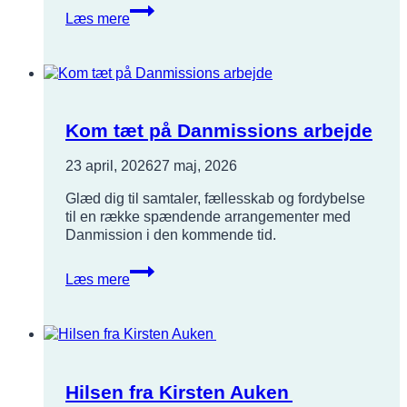
Fra
Læs mere
flygtningebarn
til
brobygger
Kom tæt på Danmissions arbejde
23 april, 2026
27 maj, 2026
Glæd dig til samtaler, fællesskab og fordybelse
til en række spændende arrangementer med
Danmission i den kommende tid.
Kom
Læs mere
tæt
på
Danmissions
arbejde
Hilsen fra Kirsten Auken