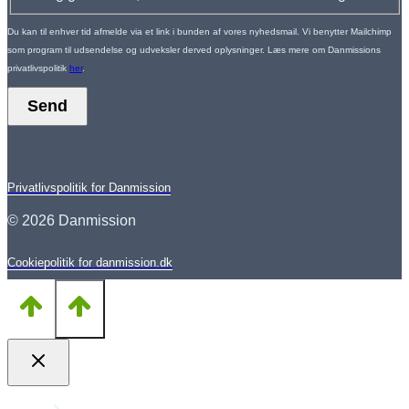
Du kan til enhver tid afmelde via et link i bunden af vores nyhedsmail. Vi benytter Mailchimp
som program til udsendelse og udveksler derved oplysninger. Læs mere om Danmissions
privatlivspolitik
her
.
Send
Privatlivspolitik for Danmission
© 2026 Danmission
Cookiepolitik for danmission.dk