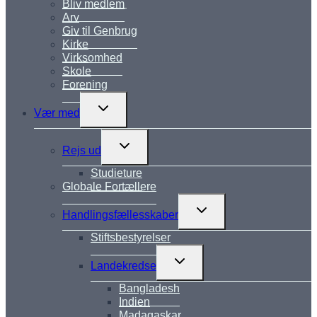
Bliv medlem
Arv
Giv til Genbrug
Kirke
Virksomhed
Skole
Forening
Skift
Vær med
undermenu
Skift
Rejs ud
undermenu
Studieture
Globale Fortællere
Skift
Handlingsfællesskaber
undermenu
Stiftsbestyrelser
Skift
Landekredse
undermenu
Bangladesh
Indien
Madagaskar