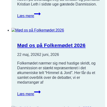
Kristian Leth i sidste uge gæstede Danmission.
Se
Læs mere
glimt
fra
en
eftermiddag
i
den
Mød os på Folkemødet 2026
globale
missions
22 maj, 2026
2 juni, 2026
tegn
Folkemødet nærmer sig med hastige skridt, og
Danmission er stærkt repræsenteret i det
økumeniske telt “Himmel & Jord”. Her får du et
samlet overblik over de debatter, vi er
medarrangør af
Mød
Læs mere
os
på
Folkemødet