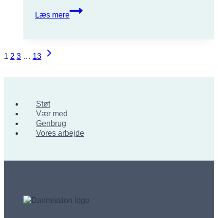
Rejseberetning
Læs mere
fra
Cambodja
Side
Næste
1
2
3
…
13
side
navigation
Støt
Vær med
Genbrug
Vores arbejde