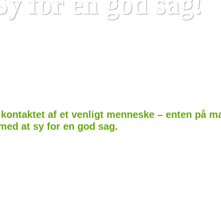
Sy for en god sag!
kontaktet af et venligt menneske – enten på ma
med at sy for en god sag.