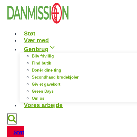
Fortsæt
til
indhold
Støt
Vær med
Genbrug
Bliv frivillig
Find butik
Donér dine ting
Secondhand brudekjoler
Giv et gavekort
Green Days
Om os
Vores arbejde
Støt