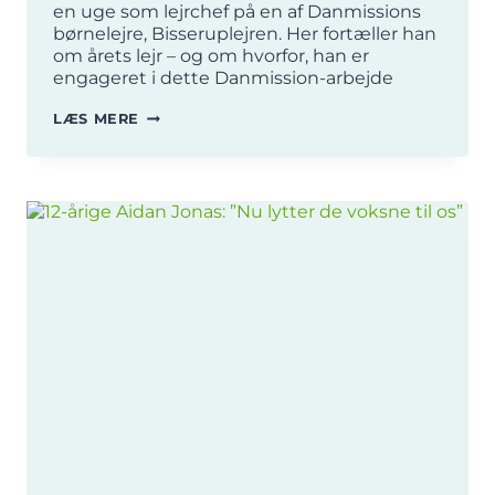
en uge som lejrchef på en af Danmissions
børnelejre, Bisseruplejren. Her fortæller han
om årets lejr – og om hvorfor, han er
engageret i dette Danmission-arbejde
LEJRCHEF:
LÆS MERE
”DET
ER
MENINGSFULDT
AT
GIVE
BØRN
EN
UGE
VÆK
FRA
HVERDAGENS
SOCIALE
OG
TEKNOLOGISKE
RAMMER