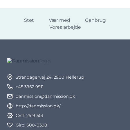
side
VOKSNE
TIL
OS”
Støt
Vær med
Genbrug
Vores arbejde
Strandagervej 24, 2900 Hellerup
+45 3962 9911
danmission@danmission.dk
http://danmission.dk/
CVR: 25191501
Giro: 600-0398