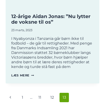
12-årige Aidan Jonas: ”Nu lytter
de voksne til os”
23 marts, 2023
I Nyabyonza i Tanzania går børn ikke til
fodbold – de går til rettigheder. Med penge
fra Danmarks Indsamling 2021 har
Danmission støttet 32 børneklubber langs
Victoriasøens bredder, hvor børn hjælper
andre børn til at lære deres rettigheder at
kende og turde stå fast på dem
12-
LÆS MERE
ÅRIGE
AIDAN
JONAS:
”NU
Side
Forrige
1
…
11
12
13
LYTTER
navigation
DE