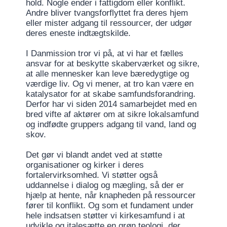
hold. Nogle ender i fattigdom eller konflikt.
Andre bliver tvangsforflyttet fra deres hjem
eller mister adgang til ressourcer, der udgør
deres eneste indtægtskilde.
I Danmission tror vi på, at vi har et fælles
ansvar for at beskytte skaberværket og sikre,
at alle mennesker kan leve bæredygtige og
værdige liv. Og vi mener, at tro kan være en
katalysator for at skabe samfundsforandring.
Derfor har vi siden 2014 samarbejdet med en
bred vifte af aktører om at sikre lokalsamfund
og indfødte gruppers adgang til vand, land og
skov.
Det gør vi blandt andet ved at støtte
organisationer og kirker i deres
fortalervirksomhed. Vi støtter også
uddannelse i dialog og mægling, så der er
hjælp at hente, når knapheden på ressourcer
fører til konflikt. Og som et fundament under
hele indsatsen støtter vi kirkesamfund i at
udvikle og italesætte en grøn teologi, der