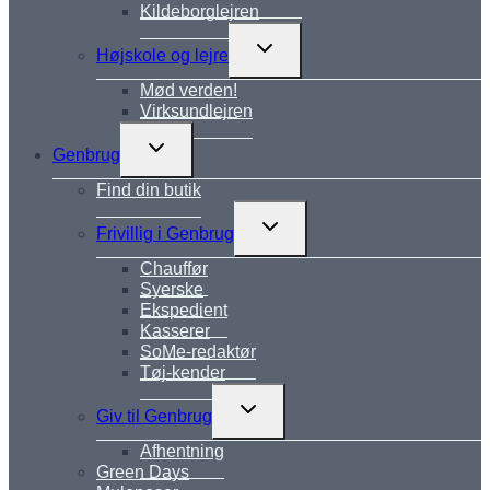
Kildeborglejren
Skift
Højskole og lejre
undermenu
Mød verden!
Virksundlejren
Skift
Genbrug
undermenu
Find din butik
Skift
Frivillig i Genbrug
undermenu
Chauffør
Syerske
Ekspedient
Kasserer
SoMe-redaktør
Tøj-kender
Skift
Giv til Genbrug
undermenu
Afhentning
Green Days