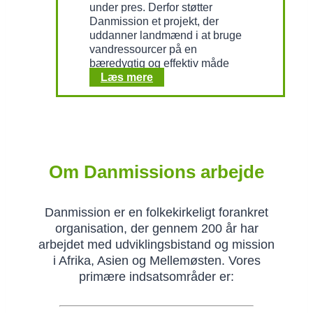
under pres. Derfor støtter
Danmission et projekt, der
uddanner landmænd i at bruge
vandressourcer på en
bæredygtig og effektiv måde
Adgang
Læs mere
til
vand
i
Egypten
Om Danmissions arbejde
Danmission er en folkekirkeligt forankret
organisation, der gennem 200 år har
arbejdet med udviklingsbistand og mission
i Afrika, Asien og Mellemøsten. Vores
primære indsatsområder er: