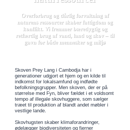
Overforbrug og dårlig forvaltning af
naturens ressourcer skaber fattigdom og
konflikt. Vi fremmer bæredygtig og
retfærdig brug af vand, land og skov – til
gavn for både mennesker og miljø
Skoven Prey Lang i Cambodja har i
generationer udgjort et hjem og en kilde til
indkomst for lokalsamfund og indfødte
befolkningsgrupper. Men skoven, der er på
størrelse med Fyn, bliver fældet i et voldsomt
tempo af illegale skovhuggere, som sælger
træet til produktion af blandt andet møbler i
vestlige lande.
Skovhugsten skaber klimaforandringer,
ødelægger biodiversiteten og fjerner