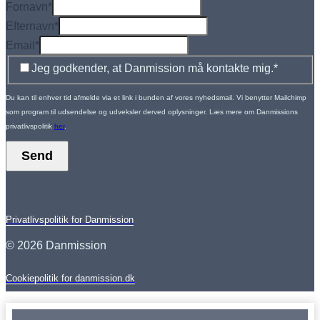
Fornavn
*
Efternavn
*
Email
*
Jeg godkender, at Danmission må kontakte mig.
*
Du kan til enhver tid afmelde via et link i bunden af vores nyhedsmail. Vi benytter Mailchimp
som program til udsendelse og udveksler derved oplysninger. Læs mere om Danmissions
privatlivspolitik
her
.
Send
Privatlivspolitik for Danmission
© 2026 Danmission
Cookiepolitik for danmission.dk