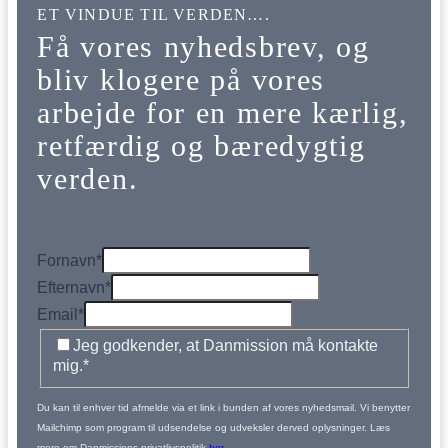
ET VINDUE TIL VERDEN….
Få vores nyhedsbrev, og
bliv klogere på vores
arbejde for en mere kærlig,
retfærdig og bæredygtig
verden.
Fornavn
*
Efternavn
*
Email
*
Jeg godkender, at Danmission må kontakte
mig.
*
Du kan til enhver tid afmelde via et link i bunden af vores nyhedsmail. Vi benytter
Mailchimp som program til udsendelse og udveksler derved oplysninger. Læs
mere om Danmissions privatlivspolitik
her
.