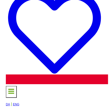
|
DA
ENG