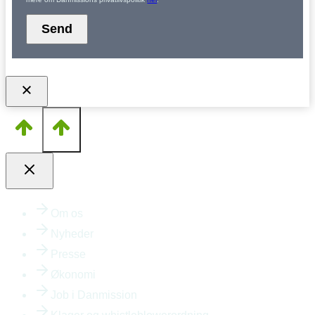
Send
Om os
Nyheder
Presse
Økonomi
Job i Danmission