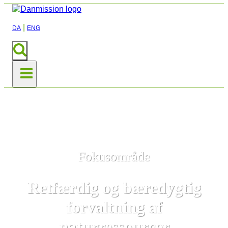
|
DA
ENG
Fokusområde
Retfærdig og bæredygtig
forvaltning af
naturressourcer