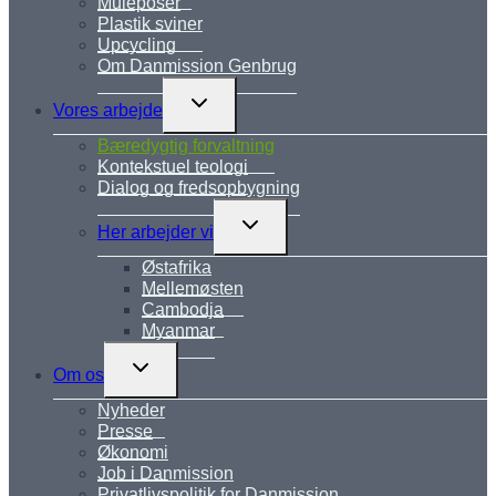
Muleposer
Plastik sviner
Upcycling
Om Danmission Genbrug
Skift
Vores arbejde
undermenu
Bæredygtig forvaltning
Kontekstuel teologi
Dialog og fredsopbygning
Skift
Her arbejder vi
undermenu
Østafrika
Mellemøsten
Cambodja
Myanmar
Skift
Om os
undermenu
Nyheder
Presse
Økonomi
Job i Danmission
Privatlivspolitik for Danmission