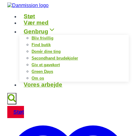
Fortsæt
til
Støt
indhold
Vær med
Genbrug
Bliv frivillig
Find butik
Donér dine ting
Secondhand brudekjoler
Giv et gavekort
Green Days
Om os
Vores arbejde
Støt