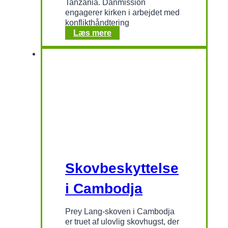
Tanzania. Danmission
engagerer kirken i arbejdet med
konflikthåndtering
Naturrelaterede
Læs mere
konflikter
i
Tanzania
Skovbeskyttelse
i Cambodja
Prey Lang-skoven i Cambodja
er truet af ulovlig skovhugst, der