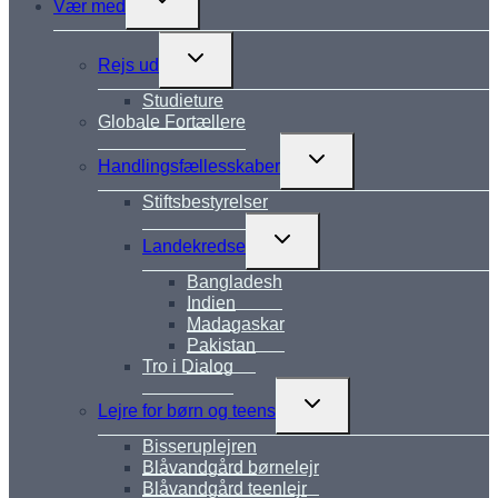
Vær med
undermenu
Skift
Rejs ud
undermenu
Studieture
Globale Fortællere
Skift
Handlingsfællesskaber
undermenu
Stiftsbestyrelser
Skift
Landekredse
undermenu
Bangladesh
Indien
Madagaskar
Pakistan
Tro i Dialog
Skift
Lejre for børn og teens
undermenu
Bisseruplejren
Blåvandgård børnelejr
Blåvandgård teenlejr