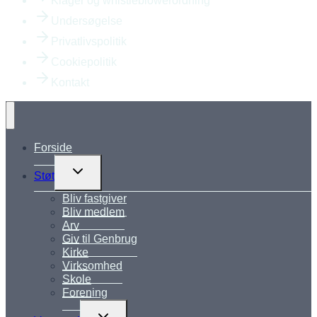
Klager og whistleblowerordning
Undersøgelse
Privatlivspolitik
Cookiepolitik
Kontakt
Forside
Skift
Støt
undermenu
Bliv fastgiver
Bliv medlem
Arv
Giv til Genbrug
Kirke
Virksomhed
Skole
Forening
Skift