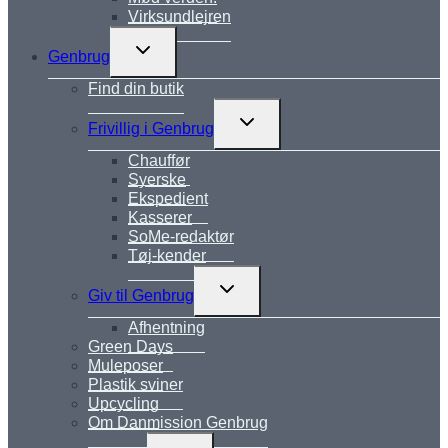
Virksundlejren
Skift
Genbrug
undermenu
Find din butik
Skift
Frivillig i Genbrug
undermenu
Chauffør
Syerske
Ekspedient
Kasserer
SoMe-redaktør
Tøj-kender
Skift
Giv til Genbrug
undermenu
Afhentning
Green Days
Muleposer
Plastik sviner
Upcycling
Om Danmission Genbrug