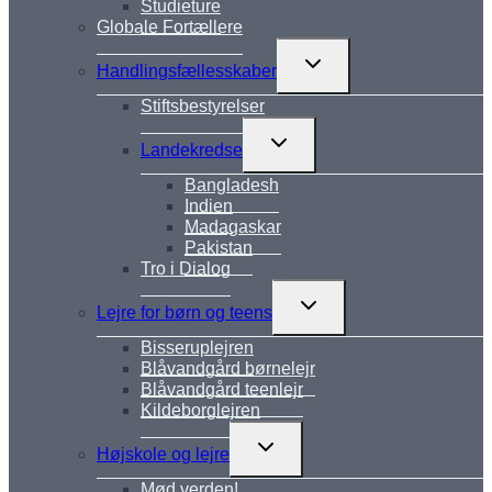
Studieture
Globale Fortællere
Skift
Handlingsfællesskaber
undermenu
Stiftsbestyrelser
Skift
Landekredse
undermenu
Bangladesh
Indien
Madagaskar
Pakistan
Tro i Dialog
Skift
Lejre for børn og teens
undermenu
Bisseruplejren
Blåvandgård børnelejr
Blåvandgård teenlejr
Kildeborglejren
Skift
Højskole og lejre
undermenu
Mød verden!