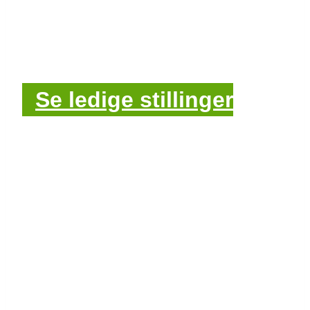
verden? Så er Danmission
måske din nye arbejdsplads
Se ledige stillinger