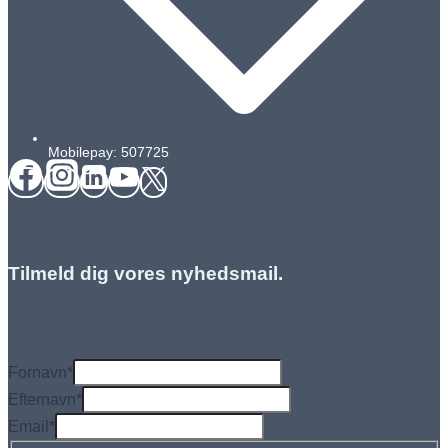
Mobilepay: 507725
Tilmeld dig vores nyhedsmail.
Fornavn
*
Efternavn
*
Email
*