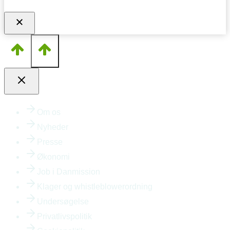
Om os
Nyheder
Presse
Økonomi
Job i Danmission
Klager og whistleblowerordning
Undersøgelse
Privatlivspolitik