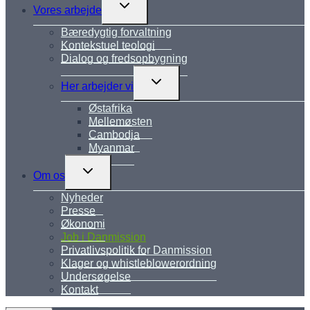
Skift
Vores arbejde
undermenu
Bæredygtig forvaltning
Kontekstuel teologi
Dialog og fredsopbygning
Skift
Her arbejder vi
undermenu
Østafrika
Mellemøsten
Cambodja
Myanmar
Skift
Om os
undermenu
Nyheder
Presse
Økonomi
Job i Danmission
Privatlivspolitik for Danmission
Klager og whistleblowerordning
Undersøgelse
Kontakt