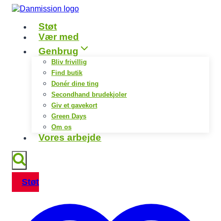
Fortsæt
til
Støt
indhold
Vær med
Genbrug
Bliv frivillig
Find butik
Donér dine ting
Secondhand brudekjoler
Giv et gavekort
Green Days
Om os
Vores arbejde
Støt