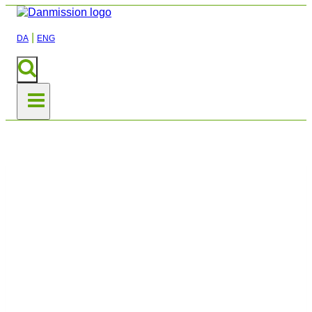
|
DA
ENG
Job i Danmission
Ønsker du at arbejde for en
mere retfærdig og fredelig