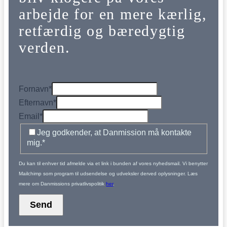
arbejde for en mere kærlig,
retfærdig og bæredygtig
verden.
Fornavn
*
Efternavn
*
Email
*
Jeg godkender, at Danmission må kontakte
mig.
*
Du kan til enhver tid afmelde via et link i bunden af vores nyhedsmail. Vi benytter
Mailchimp som program til udsendelse og udveksler derved oplysninger. Læs
mere om Danmissions privatlivspolitik
her
.
Send