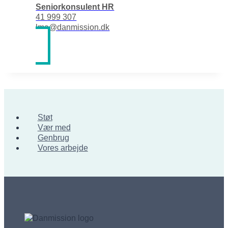
Herefter vil vi som oftest indhente
Seniorkonsulent HR
referencer fra tidligere
41 999 307
lma@danmission.dk
arbejdsgivere. Dette vil dog kun
ske efter aftale.
Hvis vi ønsker at tilbyde dig
ansættelse, vil du blive kontaktet
mundtligt, og
ansættelseskontrakten vil blive
tilsendt hurtigst muligt, hvis du
Støt
takker ja til stillingen.
Vær med
Genbrug
Vores arbejde
Hvis du har været til samtale, men
ikke bliver tilbudt ansættelse, vil
du få en mundtlig tilbagemelding,
når stillingen er blevet besat.
Bliver du ikke inviteret til samtale,
vil du få et skriftligt afslag, når
stillingen er besat.