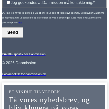
Jeg godkender, at Danmission må kontakte mig.
*
Du kan til enhver tid afmelde via et link i bunden af vores nyhedsmail. Vi benytter Mailchimp
som program til udsendelse og udveksler derved oplysninger. Læs mere om Danmissions
privatlivspolitik
her
.
Send
Privatlivspolitik for Danmission
© 2026 Danmission
Cookiepolitik for danmission.dk
ET VINDUE TIL VERDEN….
Få vores nyhedsbrev, og
bliv klogere på vores