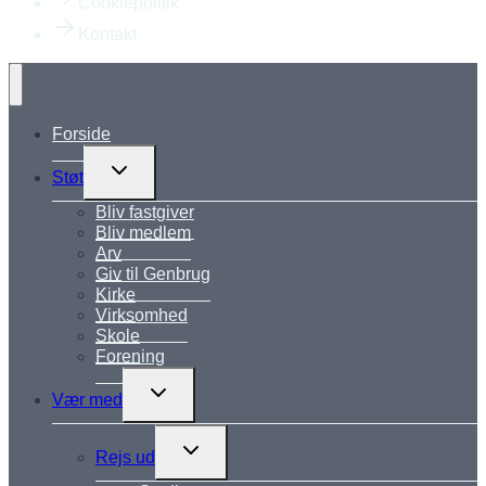
Cookiepolitik
Kontakt
Forside
Skift
Støt
undermenu
Bliv fastgiver
Bliv medlem
Arv
Giv til Genbrug
Kirke
Virksomhed
Skole
Forening
Skift
Vær med
undermenu
Skift
Rejs ud
undermenu