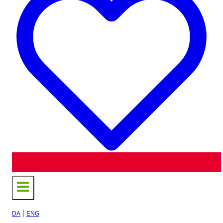
|
DA
ENG