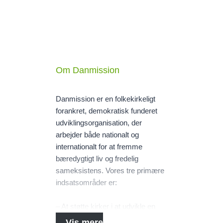
Om Danmission
Danmission er en folkekirkeligt
forankret, demokratisk funderet
udviklingsorganisation, der
arbejder både nationalt og
internationalt for at fremme
bæredygtigt liv og fredelig
sameksistens. Vores tre primære
indsatsområder er:
– At støtte kirker i at udvikle en
kontekstuel teologi for tro og
Vis mere