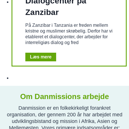
Dialogcenter på
a
n
Zanzibar
m
a
På Zanzibar i Tanzania er freden mellem
r
kristne og muslimer skrøbelig. Derfor har vi
etableret et dialogcenter, der arbejder for
interreligiøs dialog og fred
D
Læs mere
i
a
l
o
g
c
Om Danmissions arbejde
e
n
Danmission er en folkekirkeligt forankret
t
organisation, der gennem 200 år har arbejdet med
e
r
udviklingsbistand og mission i Afrika, Asien og
p
Mellemøsten. Vores primære indsatsområder er: