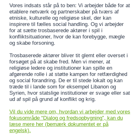
Vores indsats står på to ben: Vi arbejder både for at
etablere netværk og partnerskaber på tværs af
etniske, kulturelle og religiøse skel, der kan
inspirere til fælles social handling. Og vi arbejder
for at sætte trosbaserede aktører i spil i
konfliktsituationer, hvor de kan forebygge, mægle
og skabe forsoning.
Trosbaserede aktører bliver tit glemt eller overset i
forsøget på at skabe fred. Men vi mener, at
religiøse ledere og institutioner kan spille en
afgørende rolle i at støtte kampen for retfærdighed
og social forandring. De er til stede lokalt og kan
træde til i lande som for eksempel Libanon og
Syrien, hvor statslige institutioner er svage eller sat
ud af spil på grund af konflikt og krig.
Vil du vide mere om, hvordan vi arbejder med vores
fokusområde “Dialog og fredsopbygning”, kan du
læse mere her (bemærk dokumentet er på
engelsk).