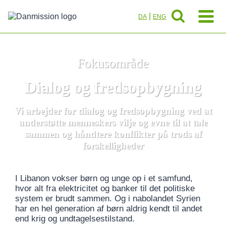
Fortsæt
til
|
DA
ENG
indhold
Fokusområde
Dialog og fredsopbygning
Vi arbejder for dialog og fredsopbygning ved at
understøtte menneskers vilje og evne til at tale
sammen og håndtere konflikter på trods af
forskelligheder
I Libanon vokser børn og unge op i et samfund,
hvor alt fra elektricitet og banker til det politiske
system er brudt sammen. Og i nabolandet Syrien
har en hel generation af børn aldrig kendt til andet
end krig og undtagelsestilstand.