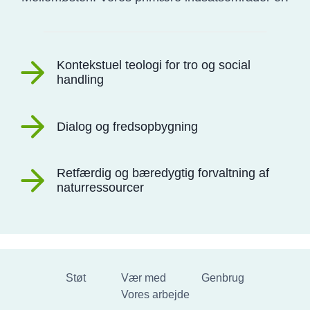
å
Z
a
n
z
Kontekstuel teologi for tro og social
i
handling
b
a
r
Dialog og fredsopbygning
Retfærdig og bæredygtig forvaltning af
naturressourcer
Støt
Vær med
Genbrug
Vores arbejde