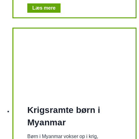
D
Læs mere
i
a
l
o
g
o
g
f
r
e
d
i
M
y
a
n
Krigsramte børn i
m
a
Myanmar
r
Børn i Myanmar vokser op i krig,