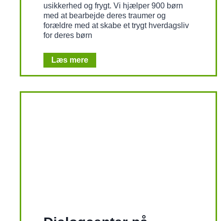
usikkerhed og frygt. Vi hjælper 900 børn
med at bearbejde deres traumer og
forældre med at skabe et trygt hverdagsliv
for deres børn
K
Læs mere
r
i
g
s
r
a
m
t
e
b
ø
r
n
i
M
y