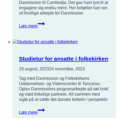
Danmission til Cambodja. Det gav ham lyst til at
engagere sig endnu mere. Her fortæller han om
sit frivillige arbejde for Danmission
Mød
Læs mere
en
frivillig
Studietur for ansatte i folkekirken
19 august, 2023
24 november, 2023
Tag med Danmission og Folkekirkens
Uddannelses- og Videnscenter til Tanzania.
Oplev Danmissions programarbejde på tæt hold
og mød kirkelige partnere. Alt sammen med
sigte på at sætte det danske kirkeliv i perspektiv
Studietur
Læs mere
for