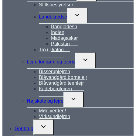
Stiftsbestyrelser
Skift
Landekredse
undermenu
Bangladesh
Indien
Madagaskar
Pakistan
Tro i Dialog
Skift
Lejre for børn og teens
undermenu
Bisseruplejren
Blåvandgård børnelejr
Blåvandgård teenlejr
Kildeborglejren
Skift
Højskole og lejre
undermenu
Mød verden!
Virksundlejren
Skift
Genbrug
undermenu