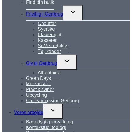
Find din butik
Skift
Frivillig i Genbrug
undermenu
Chauffør
Syerske
Ekspedient
Kasserer
SoMe-redaktør
Tøj-kender
Skift
Giv til Genbrug
undermenu
Afhentning
Green Days
Muleposer
Plastik sviner
Upcycling
Om Danmission Genbrug
Skift
Vores arbejde
undermenu
Bæredygtig forvaltning
Kontekstuel teologi