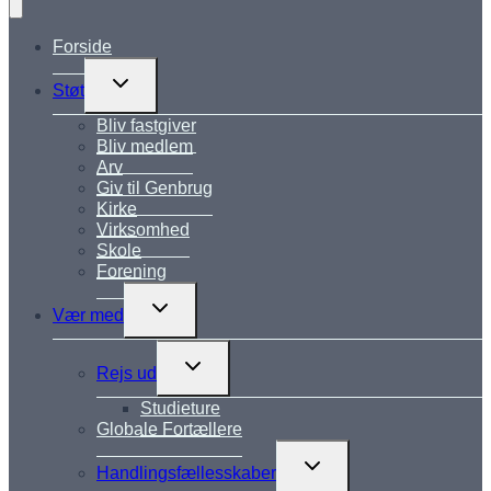
Forside
Skift
Støt
undermenu
Bliv fastgiver
Bliv medlem
Arv
Giv til Genbrug
Kirke
Virksomhed
Skole
Forening
Skift
Vær med
undermenu
Skift
Rejs ud
undermenu
Studieture
Globale Fortællere
Skift
Handlingsfællesskaber
undermenu