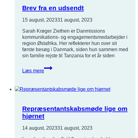
Brev fra en udsendt
15 august, 2023
31 august, 2023
Sarah Krøger Ziethen er Danmissions
kommunikations- og engagementsmedarbejder i
region Østafrika. Her reflekterer hun over sit
første besøg i Danmark, siden hun sammen med
sin familie rejste til Tanzania for et år siden
Brev
Læs mere
fra
en
udsendt
Repræsentantskabsmøde lige om
hjørnet
14 august, 2023
31 august, 2023