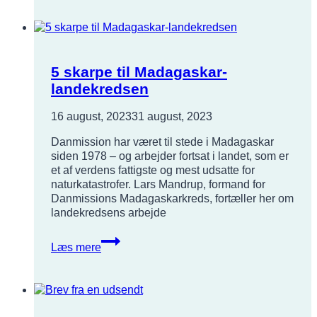
ansatte
i
folkekirken
5 skarpe til Madagaskar-
landekredsen
16 august, 2023
31 august, 2023
Danmission har været til stede i Madagaskar
siden 1978 – og arbejder fortsat i landet, som er
et af verdens fattigste og mest udsatte for
naturkatastrofer. Lars Mandrup, formand for
Danmissions Madagaskarkreds, fortæller her om
landekredsens arbejde
5
Læs mere
skarpe
til
Madagaskar-
landekredsen