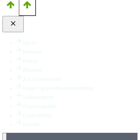
Om os
Nyheder
Presse
Økonomi
Job i Danmission
Klager og whistleblowerordning
Undersøgelse
Privatlivspolitik
Cookiepolitik
Kontakt