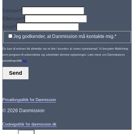
Fornavn
*
Efternavn
*
Email
*
Jeg godkender, at Danmission må kontakte mig.
*
Du kan til enhver tid afmelde via et link i bunden af vores nyhedsmail. Vi benytter Mailchimp
som program til udsendelse og udveksler derved oplysninger. Læs mere om Danmissions
privatlivspolitik
her
.
Send
Privatlivspolitik for Danmission
© 2026 Danmission
Cookiepolitik for danmission.dk