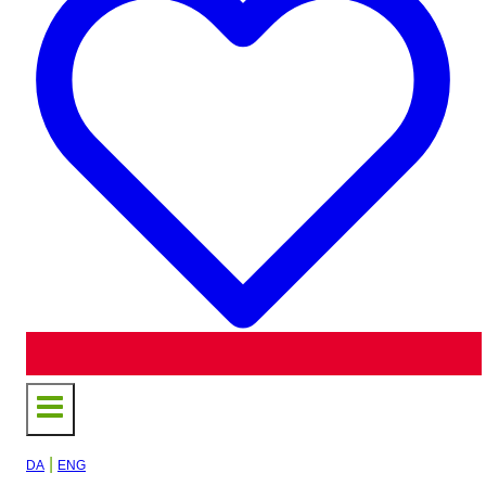
|
DA
ENG