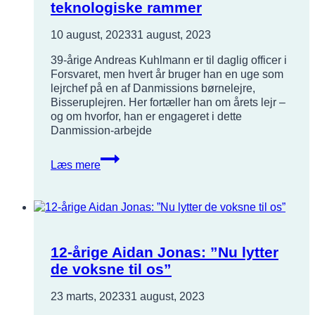
teknologiske rammer
10 august, 2023
31 august, 2023
39-årige Andreas Kuhlmann er til daglig officer i
Forsvaret, men hvert år bruger han en uge som
lejrchef på en af Danmissions børnelejre,
Bisseruplejren. Her fortæller han om årets lejr –
og om hvorfor, han er engageret i dette
Danmission-arbejde
Lejrchef:
Læs mere
”Det
er
meningsfuldt
at
give
børn
12-årige Aidan Jonas: ”Nu lytter
en
de voksne til os”
uge
væk
fra
23 marts, 2023
31 august, 2023
hverdagens