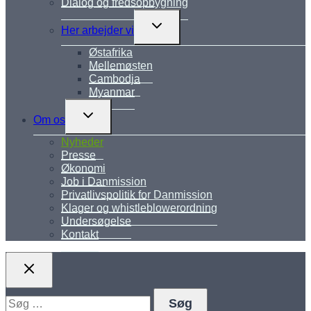
Dialog og fredsopbygning
Skift
Her arbejder vi
undermenu
Østafrika
Mellemøsten
Cambodja
Myanmar
Skift
Om os
undermenu
Nyheder
Presse
Økonomi
Job i Danmission
Privatlivspolitik for Danmission
Klager og whistleblowerordning
Undersøgelse
Kontakt
Søg
efter: