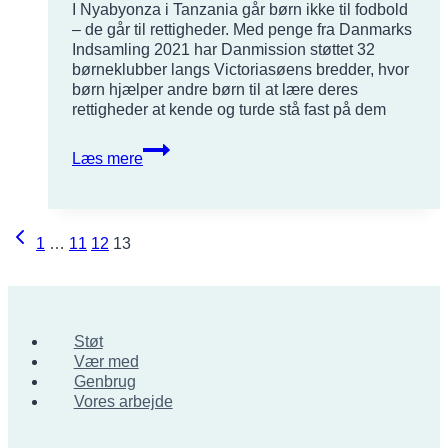
I Nyabyonza i Tanzania går børn ikke til fodbold
sociale
– de går til rettigheder. Med penge fra Danmarks
og
Indsamling 2021 har Danmission støttet 32
teknologiske
børneklubber langs Victoriasøens bredder, hvor
rammer
børn hjælper andre børn til at lære deres
rettigheder at kende og turde stå fast på dem
12-
Læs mere
årige
Aidan
Jonas:
”Nu
Side
Forrige
1
…
11
12
13
lytter
side
de
navigation
voksne
til
os”
Støt
Vær med
Genbrug
Vores arbejde