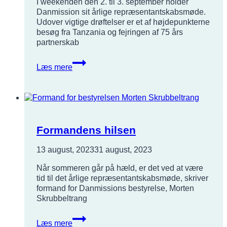
I weekenden den 2. til 3. september holder
Danmission sit årlige repræsentantskabsmøde.
Udover vigtige drøftelser er et af højdepunkterne
besøg fra Tanzania og fejringen af 75 års
partnerskab
Repræsentantskabsmøde
Læs mere
lige
om
hjørnet
Formandens hilsen
13 august, 2023
31 august, 2023
Når sommeren går på hæld, er det ved at være
tid til det årlige repræsentantskabsmøde, skriver
formand for Danmissions bestyrelse, Morten
Skrubbeltrang
Formandens
Læs mere
hilsen