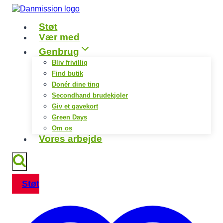
Fortsæt
til
Støt
indhold
Vær med
Genbrug
Bliv frivillig
Find butik
Donér dine ting
Secondhand brudekjoler
Giv et gavekort
Green Days
Om os
Vores arbejde
Støt