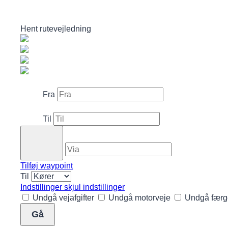
Hent rutevejledning
Fra
Til
Tilføj waypoint
Til
Indstillinger
skjul indstillinger
Undgå vejafgifter
Undgå motorveje
Undgå færg