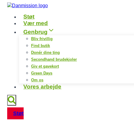
Fortsæt
til
Støt
indhold
Vær med
Genbrug
Bliv frivillig
Find butik
Donér dine ting
Secondhand brudekjoler
Giv et gavekort
Green Days
Om os
Vores arbejde
Støt