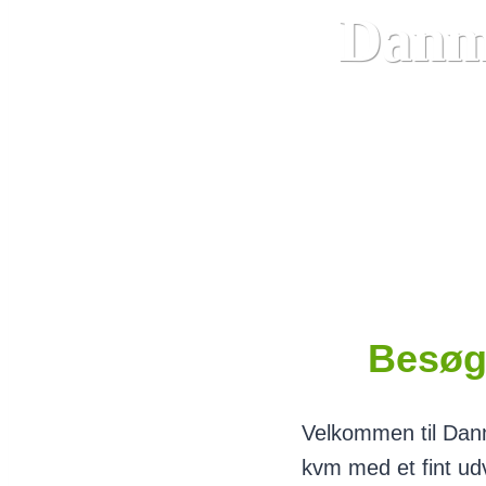
Danm
Besøg
Velkommen til Danm
kvm med et fint udv