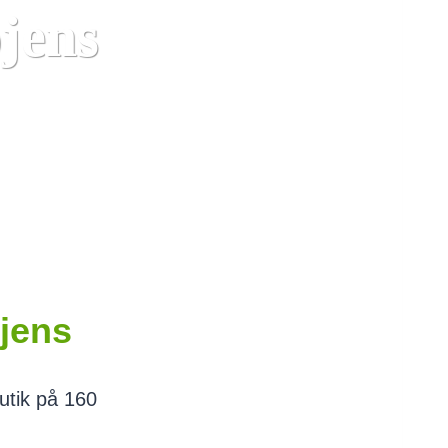
jens
jens
utik på 160