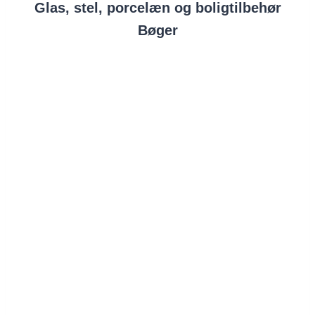
Glas, stel, porcelæn og boligtilbehør
Bøger
Danmission Genbrug Viborg
Koldingvej 75
8800 Viborg
Telefon: 86 62 68 23
Åbningstider