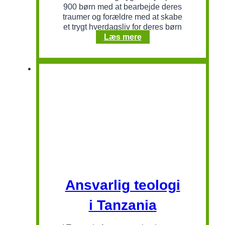
900 børn med at bearbejde deres
traumer og forældre med at skabe
et trygt hverdagsliv for deres børn
Krigsramte
Læs mere
børn
i
Myanmar
Ansvarlig teologi
i Tanzania