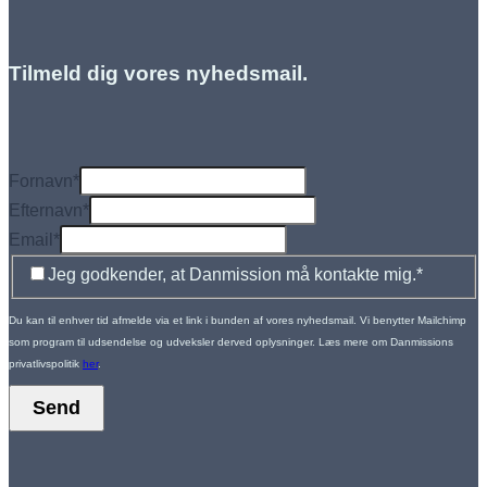
Tilmeld dig vores nyhedsmail.
Fornavn
*
Efternavn
*
Email
*
Jeg godkender, at Danmission må kontakte mig.
*
Du kan til enhver tid afmelde via et link i bunden af vores nyhedsmail. Vi benytter Mailchimp
som program til udsendelse og udveksler derved oplysninger. Læs mere om Danmissions
privatlivspolitik
her
.
Send