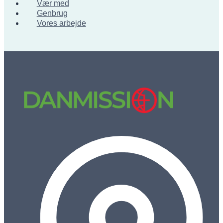
Vær med
Genbrug
Vores arbejde