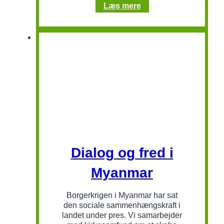
Traumeheling
Læs mere
for
kvinder
i
Cambodja
Dialog og fred i
Myanmar
Borgerkrigen i Myanmar har sat
den sociale sammenhængskraft i
landet under pres. Vi samarbejder