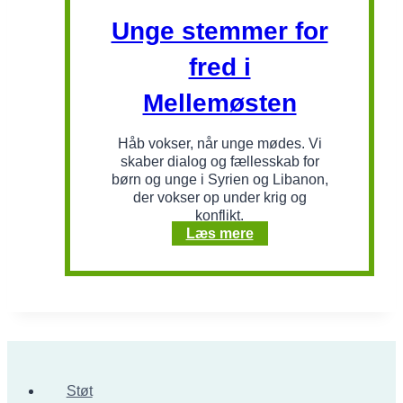
Unge stemmer for
fred i
Mellemøsten
Håb vokser, når unge mødes. Vi
skaber dialog og fællesskab for
børn og unge i Syrien og Libanon,
der vokser op under krig og
konflikt.
Unge
Læs mere
stemmer
for
fred
i
Mellemøsten
Støt