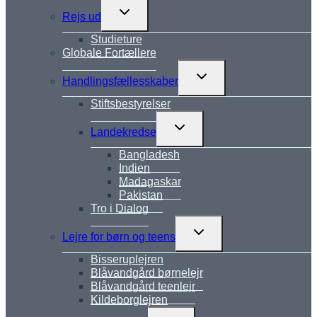
Skift
Rejs ud
undermenu
Studieture
Globale Fortællere
Skift
Handlingsfællesskaber
undermenu
Stiftsbestyrelser
Skift
Landekredse
undermenu
Bangladesh
Indien
Madagaskar
Pakistan
Tro i Dialog
Skift
Lejre for børn og teens
undermenu
Bisseruplejren
Blåvandgård børnelejr
Blåvandgård teenlejr
Kildeborglejren