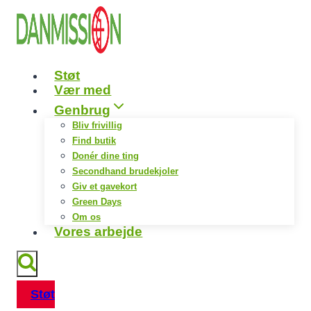
Fortsæt
til
indhold
Støt
Vær med
Genbrug
Bliv frivillig
Find butik
Donér dine ting
Secondhand brudekjoler
Giv et gavekort
Green Days
Om os
Vores arbejde
Støt