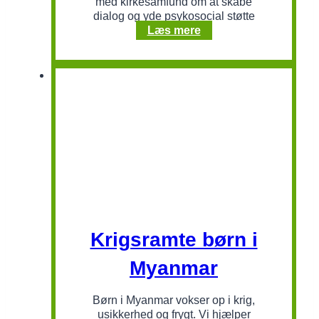
med kirkesamfund om at skabe
dialog og yde psykosocial støtte
Dialog
Læs mere
og
fred
i
Myanmar
Krigsramte børn i
Myanmar
Børn i Myanmar vokser op i krig,
usikkerhed og frygt. Vi hjælper