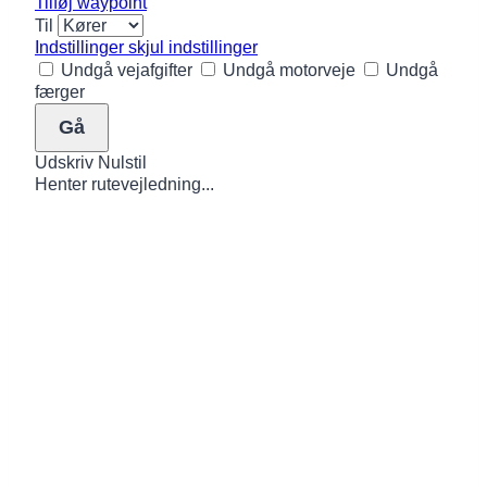
Tilføj waypoint
Til
Indstillinger
skjul indstillinger
Undgå vejafgifter
Undgå motorveje
Undgå
færger
Udskriv
Nulstil
Henter rutevejledning...
Vær med i fællesskabet!
Har du et par timer til overs og lyst til at gøre noget