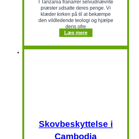
I Tanzania franarrer selvudnævnte
præster udsatte deres penge. Vi
klæder kirken på til at bekæmpe
den vildledende teologi og hjælpe
dens ofre
Ansvarlig
Læs mere
teologi
i
Tanzania
Skovbeskyttelse i
Cambodja