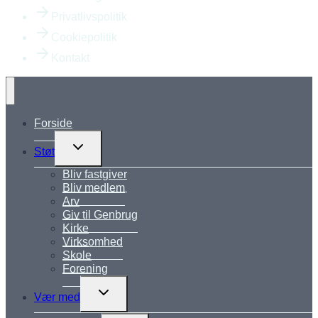
Privatlivspolitik
Cookiepolitik
Kontakt
Forside
Skift
Støt
undermenu
Bliv fastgiver
Bliv medlem
Arv
Giv til Genbrug
Kirke
Virksomhed
Skole
Forening
Skift
Vær med
undermenu