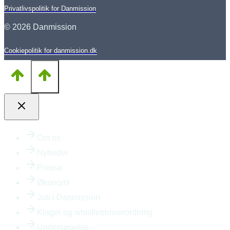
Privatlivspolitik for Danmission
© 2026 Danmission
Cookiepolitik for danmission.dk
Om os
Nyheder
Presse
Økonomi
Job i Danmission
Klager og whistleblowerordning
Undersøgelse