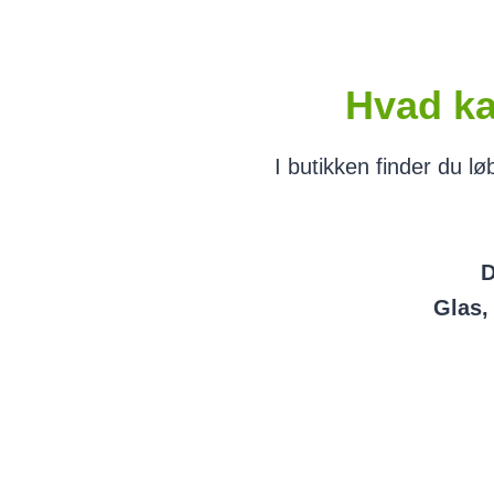
Hvad ka
I butikken finder du l
D
Glas,