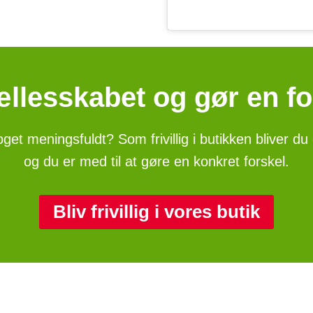
fællesskabet og gør en fo
 noget meningsfuldt? Som frivillig i butikken bliver 
og du er med til at gøre en konkret forskel.
Bliv frivillig i vores butik