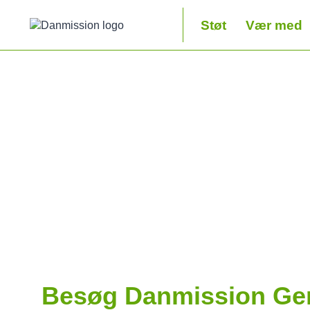
Fortsæt
til
Støt
Vær med
indhold
Besøg Danmission Ge