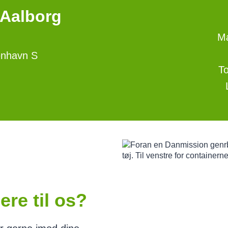
Aalborg
Ma
enhavn S
To
ere til os?