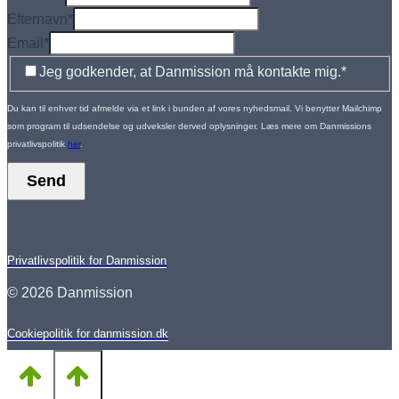
Efternavn
*
Email
*
Jeg godkender, at Danmission må kontakte mig.
*
Du kan til enhver tid afmelde via et link i bunden af vores nyhedsmail. Vi benytter Mailchimp
som program til udsendelse og udveksler derved oplysninger. Læs mere om Danmissions
privatlivspolitik
her
.
Send
Privatlivspolitik for Danmission
© 2026 Danmission
Cookiepolitik for danmission.dk