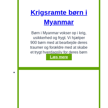
Krigsramte børn i
Myanmar
Børn i Myanmar vokser op i krig,
usikkerhed og frygt. Vi hjælper
900 børn med at bearbejde deres
traumer og forældre med at skabe
et trygt hverdagsliv for deres børn
Krigsramte
Læs mere
børn
i
Myanmar