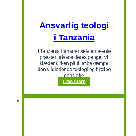
Ansvarlig teologi
i Tanzania
I Tanzania franarrer selvudnævnte
præster udsatte deres penge. Vi
klæder kirken på til at bekæmpe
den vildledende teologi og hjælpe
dens ofre
Ansvarlig
Læs mere
teologi
i
Tanzania