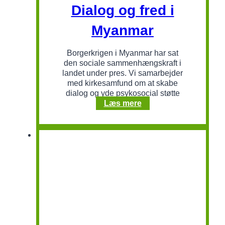
Dialog og fred i
Myanmar
Borgerkrigen i Myanmar har sat
den sociale sammenhængskraft i
landet under pres. Vi samarbejder
med kirkesamfund om at skabe
dialog og yde psykosocial støtte
Dialog
Læs mere
og
fred
i
Myanmar