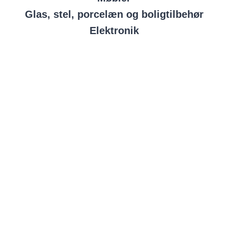
Glas, stel, porcelæn og boligtilbehør
Elektronik
Danmission Genbrug Bazar Vest
Edwin Rahrs Vej 32A
8220 Brabrand
Telefon: 86 25 99 99
Åbningstider
Mandag LUKKET