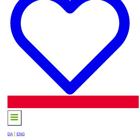
|
DA
ENG