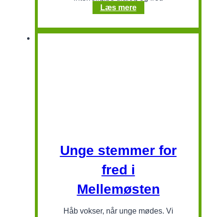
Dialogcenter
Læs mere
på
Zanzibar
Unge stemmer for
fred i
Mellemøsten
Håb vokser, når unge mødes. Vi