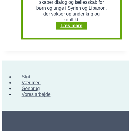
skaber dialog og fællesskab for
børn og unge i Syrien og Libanon,
der vokser op under krig og
konflikt.
Unge
Læs mere
stemmer
for
fred
i
Mellemøsten
Støt
Vær med
Genbrug
Vores arbejde