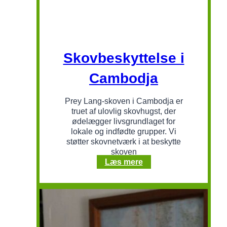
Skovbeskyttelse i
Cambodja
Prey Lang-skoven i Cambodja er
truet af ulovlig skovhugst, der
ødelægger livsgrundlaget for
lokale og indfødte grupper. Vi
støtter skovnetværk i at beskytte
skoven
Skovbeskyttelse
Læs mere
i
Cambodja