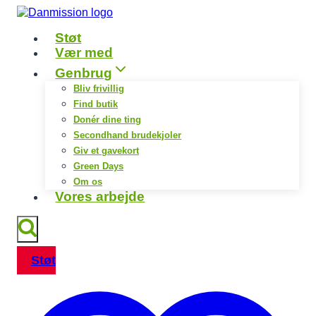
Fortsæt
til
Støt
indhold
Vær med
Genbrug
Bliv frivillig
Find butik
Donér dine ting
Secondhand brudekjoler
Giv et gavekort
Green Days
Om os
Vores arbejde
Støt