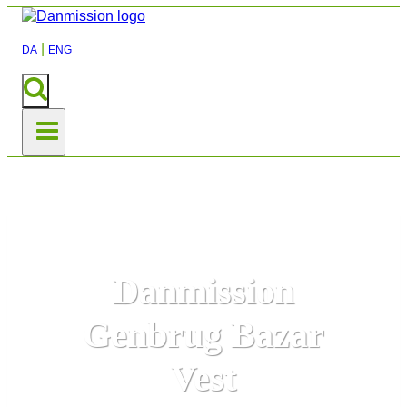
|
DA
ENG
Danmission
Genbrug Bazar
Vest