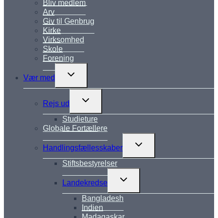
Bliv medlem
Arv
Giv til Genbrug
Kirke
Virksomhed
Skole
Forening
Skift
Vær med
undermenu
Skift
Rejs ud
undermenu
Studieture
Globale Fortællere
Skift
Handlingsfællesskaber
undermenu
Stiftsbestyrelser
Skift
Landekredse
undermenu
Bangladesh
Indien
Madagaskar