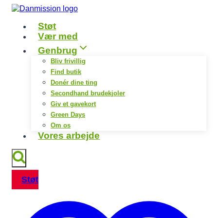
Fortsæt
til
Støt
indhold
Vær med
Genbrug
Bliv frivillig
Find butik
Donér dine ting
Secondhand brudekjoler
Giv et gavekort
Green Days
Om os
Vores arbejde
Støt