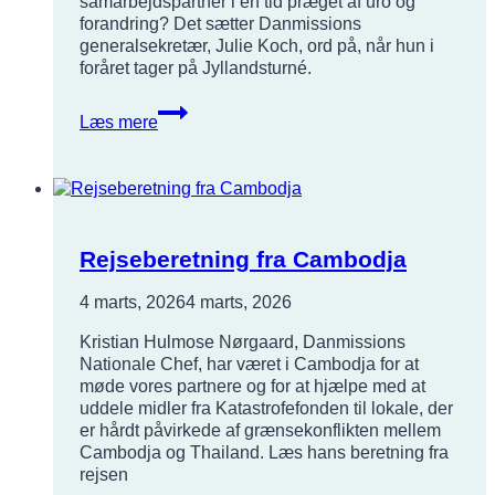
samarbejdspartner i en tid præget af uro og
forandring? Det sætter Danmissions
generalsekretær, Julie Koch, ord på, når hun i
foråret tager på Jyllandsturné.
En
Læs mere
verden
i
forandring
–
mød
generalsekretær
Rejseberetning fra Cambodja
Julie
Koch
4 marts, 2026
4 marts, 2026
Kristian Hulmose Nørgaard, Danmissions
Nationale Chef, har været i Cambodja for at
møde vores partnere og for at hjælpe med at
uddele midler fra Katastrofefonden til lokale, der
er hårdt påvirkede af grænsekonflikten mellem
Cambodja og Thailand. Læs hans beretning fra
rejsen