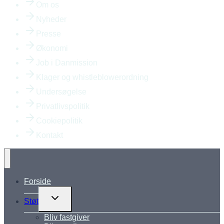
Om os
Nyheder
Presse
Økonomi
Job i Danmission
Klager og whistleblowerordning
Undersøgelse
Privatlivspolitik
Cookiepolitik
Kontakt
Forside
Skift
Støt
undermenu
Bliv fastgiver