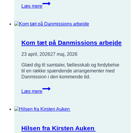
Fra
Læs mere
flygtningebarn
til
brobygger
Kom tæt på Danmissions arbejde
23 april, 2026
27 maj, 2026
Glæd dig til samtaler, fællesskab og fordybelse
til en række spændende arrangementer med
Danmission i den kommende tid.
Kom
Læs mere
tæt
på
Danmissions
arbejde
Hilsen fra Kirsten Auken