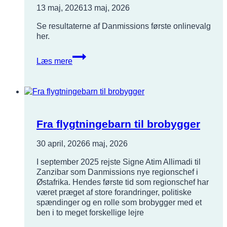
13 maj, 2026
13 maj, 2026
Se resultaterne af Danmissions første onlinevalg
her.
Valgresultat
Læs mere
fra
onlinevalg
til
Danmissions
repræsentantskab
Fra flygtningebarn til brobygger
30 april, 2026
6 maj, 2026
I september 2025 rejste Signe Atim Allimadi til
Zanzibar som Danmissions nye regionschef i
Østafrika. Hendes første tid som regionschef har
været præget af store forandringer, politiske
spændinger og en rolle som brobygger med et
ben i to meget forskellige lejre