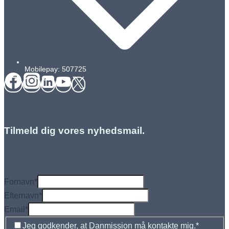
Mobilepay: 507725
Tilmeld dig vores nyhedsmail.
Fornavn
*
Efternavn
*
Email
*
Jeg godkender, at Danmission må kontakte mig.
*