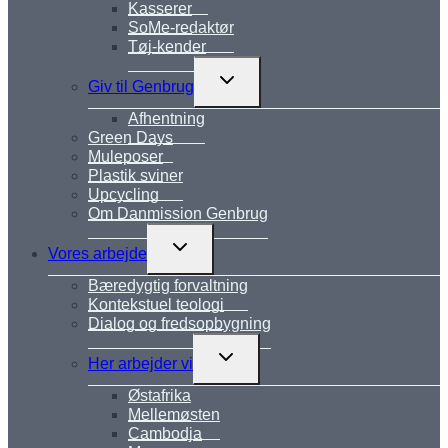
Kasserer
SoMe-redaktør
Tøj-kender
Skift
Giv til Genbrug
undermenu
Afhentning
Green Days
Muleposer
Plastik sviner
Upcycling
Om Danmission Genbrug
Skift
Vores arbejde
undermenu
Bæredygtig forvaltning
Kontekstuel teologi
Dialog og fredsopbygning
Skift
Her arbejder vi
undermenu
Østafrika
Mellemøsten
Cambodja