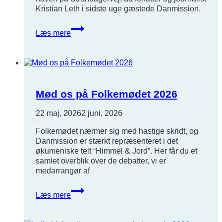
Kristian Leth i sidste uge gæstede Danmission.
Se
Læs mere
glimt
fra
en
eftermiddag
i
den
Mød os på Folkemødet 2026
globale
missions
22 maj, 2026
2 juni, 2026
tegn
Folkemødet nærmer sig med hastige skridt, og
Danmission er stærkt repræsenteret i det
økumeniske telt “Himmel & Jord”. Her får du et
samlet overblik over de debatter, vi er
medarrangør af
Mød
Læs mere
os
på
Folkemødet