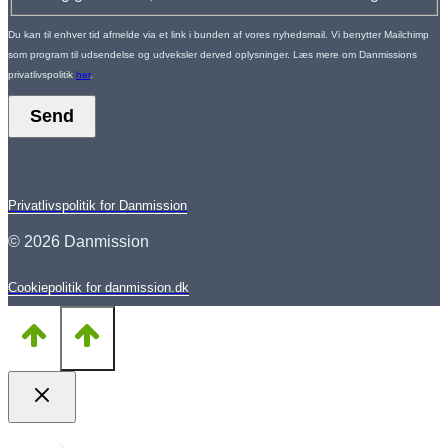
Du kan til enhver tid afmelde via et link i bunden af vores nyhedsmail. Vi benytter Mailchimp
som program til udsendelse og udveksler derved oplysninger. Læs mere om Danmissions
privatlivspolitik
her
.
Send
Privatlivspolitik for Danmission
© 2026 Danmission
Cookiepolitik for danmission.dk