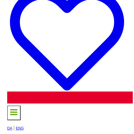
|
DA
ENG