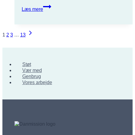
Rejseberetning
Læs mere
fra
Cambodja
Side
Næste
1
2
3
…
13
side
navigation
Støt
Vær med
Genbrug
Vores arbejde