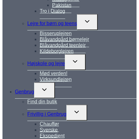
Pakistan
Tro i Dialog
Skift
Lejre for børn og teens
undermenu
Bisseruplejren
Blåvandgård børnelejr
Blåvandgård teenlejr
Kildeborglejren
Skift
Højskole og lejre
undermenu
Mød verden!
Virksundlejren
Skift
Genbrug
undermenu
Find din butik
Skift
Frivillig i Genbrug
undermenu
Chauffør
Syerske
Ekspedient