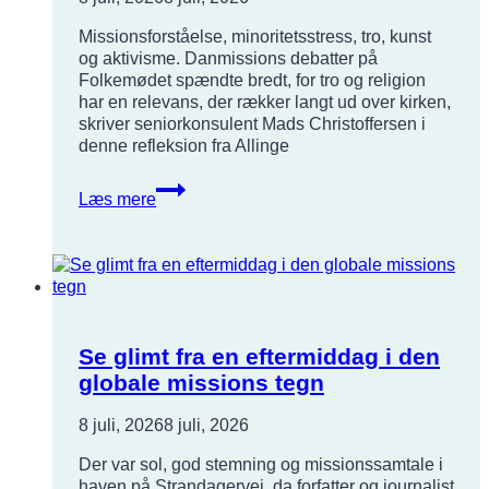
Missionsforståelse, minoritetsstress, tro, kunst
og aktivisme. Danmissions debatter på
Folkemødet spændte bredt, for tro og religion
har en relevans, der rækker langt ud over kirken,
skriver seniorkonsulent Mads Christoffersen i
denne refleksion fra Allinge
Der
Læs mere
er
ikke
streger
mellem
kirken
og
samfundet
Se glimt fra en eftermiddag i den
omkring
globale missions tegn
os
8 juli, 2026
8 juli, 2026
Der var sol, god stemning og missionssamtale i
haven på Strandagervej, da forfatter og journalist