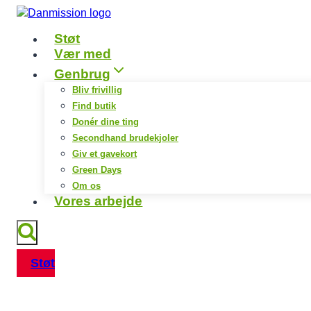
Fortsæt
til
Støt
indhold
Vær med
Genbrug
Bliv frivillig
Find butik
Donér dine ting
Secondhand brudekjoler
Giv et gavekort
Green Days
Om os
Vores arbejde
Støt