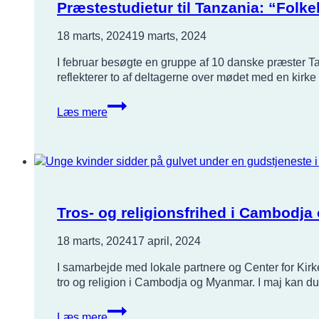
Præstestudietur til Tanzania: “Folk
18 marts, 2024
19 marts, 2024
I februar besøgte en gruppe af 10 danske præster T
reflekterer to af deltagerne over mødet med en kirke
Præstestudietur
Læs mere
til
Tanzania:
“Folkekirken
i
Danmark
kan
lære
Tros- og religionsfrihed i Cambodj
meget
af
18 marts, 2024
17 april, 2024
kirken
I samarbejde med lokale partnere og Center for Kirk
i
tro og religion i Cambodja og Myanmar. I maj kan du
Tanzania”
Tros-
Læs mere