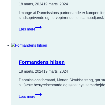
18 marts, 2024
19 marts, 2024
I mange af Danmissions partnerlande er kampen for h
sindsoprivende og nervepirrende i en cambodjansk k
Brev
Læs mere
fra
en
udsendt
Formandens hilsen
18 marts, 2024
19 marts, 2024
Danmissions formand, Morten Skrubbeltrang, gør stat
sit første bestyrelsesmøde og søsat nye samarbejde
Formandens
Læs mere
hilsen