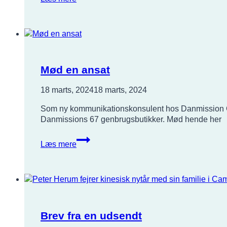
og
religionsfrihed
i
Cambodja
og
Myanmar:
Mød
Mød en ansat
vores
partnere
18 marts, 2024
18 marts, 2024
Som ny kommunikationskonsulent hos Danmission Gen
Danmissions 67 genbrugsbutikker. Mød hende her
Mød
Læs mere
en
ansat
Brev fra en udsendt