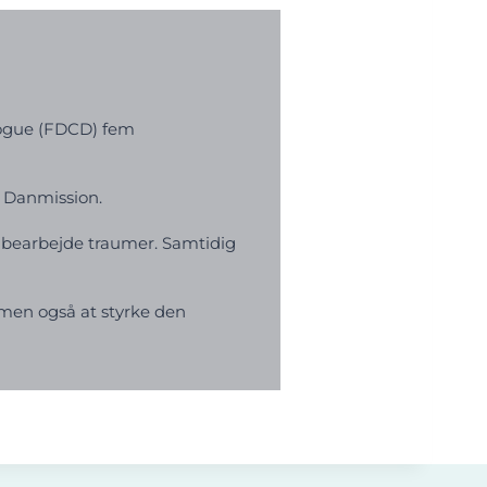
logue (FDCD) fem
a Danmission.
t bearbejde traumer. Samtidig
 men også at styrke den