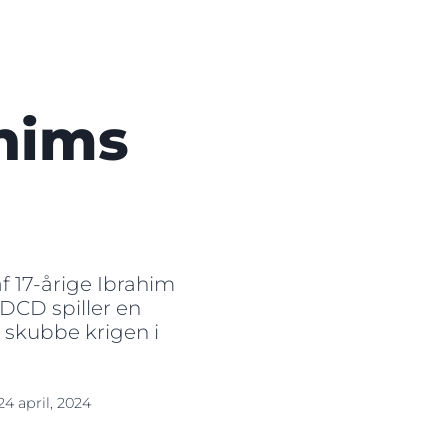
ahims
af 17-årige Ibrahim
DCD spiller en
t skubbe krigen i
24 april, 2024