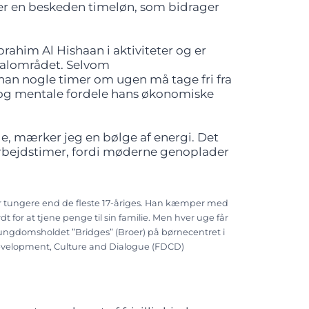
er en beskeden timeløn, som bidrager
rahim Al Hishaan i aktiviteter og er
lokalområdet. Selvom
n nogle timer om ugen må tage fri fra
e og mentale fordele hans økonomiske
e, mærker jeg en bølge af energi. Det
rbejdstimer, fordi møderne genoplader
er tungere end de fleste 17-åriges. Han kæmper med
 for at tjene penge til sin familie. Men hver uge får
ungdomsholdet ”Bridges” (Broer) på børnecentret i
evelopment, Culture and Dialogue (FDCD)