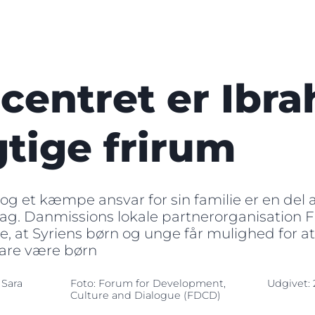
centret er Ibr
gtige frirum
 og et kæmpe ansvar for sin familie er en del 
ag. Danmissions lokale partnerorganisation F
ikre, at Syriens børn og unge får mulighed for a
are være børn
 Sara
Foto: Forum for Development,
Udgivet: 
Culture and Dialogue (FDCD)