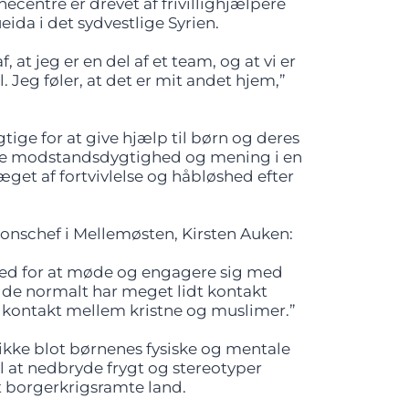
entre er drevet af frivillighjælpere
ida i det sydvestlige Syrien.
, at jeg er en del af et team, og at vi er
l. Jeg føler, at det er mit andet hjem,”
gtige for at give hjælp til børn og deres
abe modstandsdygtighed og mening i en
æget af fortvivlelse og håbløshed efter
onschef i Mellemøsten, Kirsten Auken:
hed for at møde og engagere sig med
 de normalt har meget lidt kontakt
kontakt mellem kristne og muslimer.”
ikke blot børnenes fysiske og mentale
 at nedbryde frygt og stereotyper
t borgerkrigsramte land.