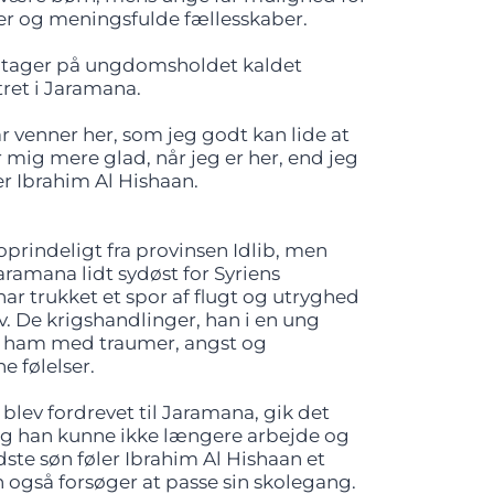
ter og meningsfulde fællesskaber.
eltager på ungdomsholdet kaldet
ret i Jaramana.
ar venner her, som jeg godt kan lide at
mig mere glad, når jeg er her, end jeg
er Ibrahim Al Hishaan.
oprindeligt fra provinsen Idlib, men
aramana lidt sydøst for Syriens
r trukket et spor af flugt og utryghed
. De krigshandlinger, han i en ung
adt ham med traumer, angst og
 følelser.
blev fordrevet til Jaramana, gik det
 og han kunne ikke længere arbejde og
ste søn føler Ibrahim Al Hishaan et
n også forsøger at passe sin skolegang.