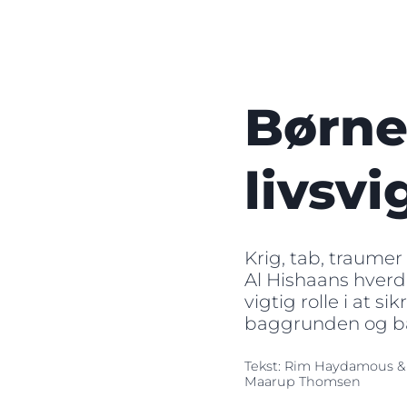
Børne
livsvi
Krig, tab, traumer
Al Hishaans hverd
vigtig rolle i at s
baggrunden og b
Tekst: Rim Haydamous &
Maarup Thomsen