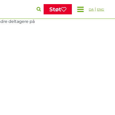
Støt
|
DA
ENG