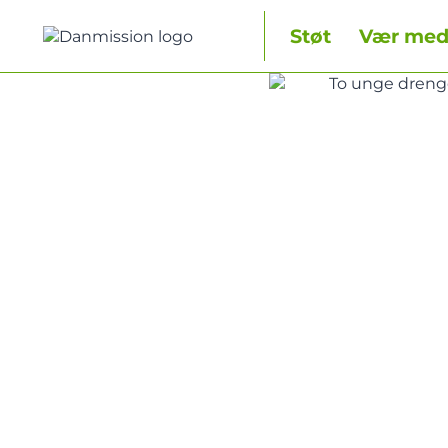
Fortsæt
til
Støt
Vær me
indhold