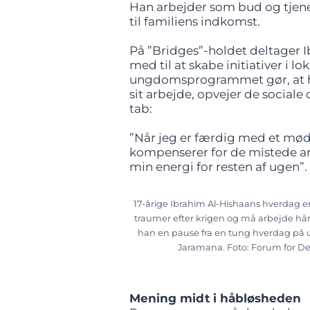
Han arbejder som bud og tjen
til familiens indkomst.
På ”Bridges”-holdet deltager Ib
med til at skabe initiativer i 
ungdomsprogrammet gør, at ha
sit arbejde, opvejer de social
tab:
”Når jeg er færdig med et mød
kompenserer for de mistede a
min energi for resten af ugen”.
17-årige Ibrahim Al-Hishaans hverdag 
traumer efter krigen og må arbejde hårdt
han en pause fra en tung hverdag på 
Jaramana. Foto: Forum for D
Mening midt i håbløsheden