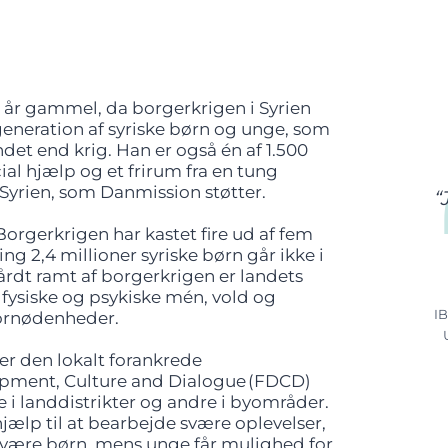
e år gammel, da borgerkrigen i Syrien
generation af syriske børn og unge, som
det end krig. Han er også én af 1.500
ial hjælp og et frirum fra en tung
Syrien, som Danmission støtter.
“
Borgerkrigen har kastet fire ud af fem
ng 2,4 millioner syriske børn går ikke i
årdt ramt af borgerkrigen er landets
fysiske og psykiske mén, vold og
I
fornødenheder.
er den lokalt forankrede
opment, Culture and Dialogue (FDCD)
e i landdistrikter og andre i byområder.
ælp til at bearbejde svære oplevelser,
og være børn, mens unge får mulighed for