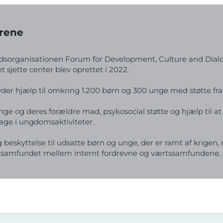
rene
undsorganisationen Forum for Development, Culture and Dia
 sjette center blev oprettet i 2022.
der hjælp til omkring 1.200 børn og 300 unge med støtte fr
nge og deres forældre mad, psykosocial støtte og hjælp til a
tage i ungdomsaktiviteter.
beskyttelse til udsatte børn og unge, der er ramt af krigen,
 samfundet mellem internt fordrevne og værtssamfundene.