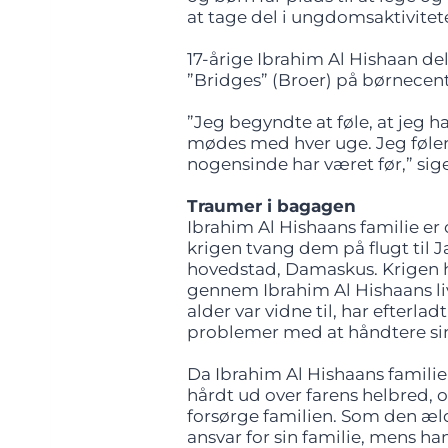
at tage del i ungdomsaktivite
17-årige Ibrahim Al Hishaan d
”Bridges” (Broer) på børnecent
”Jeg begyndte at føle, at jeg h
mødes med hver uge. Jeg føler 
nogensinde har været før,” sig
Traumer i bagagen
Ibrahim Al Hishaans familie er 
krigen tvang dem på flugt til J
hovedstad, Damaskus. Krigen ha
gennem Ibrahim Al Hishaans liv
alder var vidne til, har efterl
problemer med at håndtere sine
Da Ibrahim Al Hishaans familie 
hårdt ud over farens helbred,
forsørge familien. Som den æld
ansvar for sin familie, mens ha