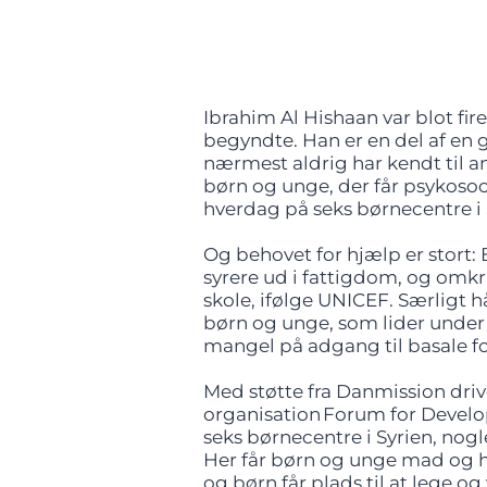
Ibrahim Al Hishaan var blot fir
begyndte. Han er en del af en 
nærmest aldrig har kendt til an
børn og unge, der får psykosoc
hverdag på seks børnecentre i 
Og behovet for hjælp er stort: 
syrere ud i fattigdom, og omkri
skole, ifølge UNICEF. Særligt h
børn og unge, som lider under 
mangel på adgang til basale 
Med støtte fra Danmission driv
organisation Forum for Devel
seks børnecentre i Syrien, nogl
Her får børn og unge mad og hj
og børn får plads til at lege 