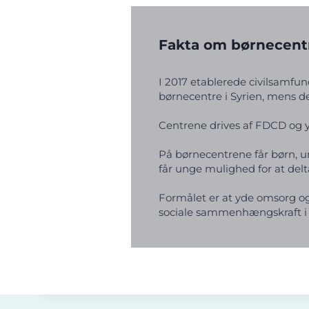
Fakta om børnecent
I 2017 etablerede civilsamf
børnecentre i Syrien, mens det
Centrene drives af FDCD og y
På børnecentrene får børn, u
får unge mulighed for at del
Formålet er at yde omsorg og 
sociale sammenhængskraft i