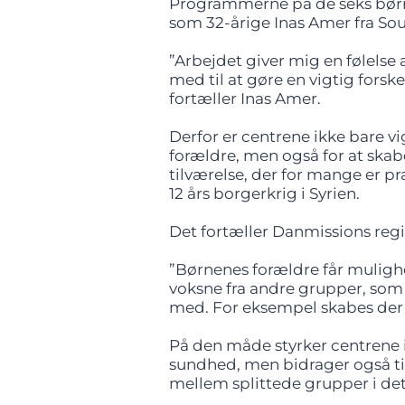
Programmerne på de seks børnec
som 32-årige Inas Amer fra Soue
”Arbejdet giver mig en følelse af
med til at gøre en vigtig forske
fortæller Inas Amer.
Derfor er centrene ikke bare vi
forældre, men også for at sk
tilværelse, der for mange er pr
12 års borgerkrig i Syrien.
Det fortæller Danmissions regi
”Børnenes forældre får mulig
voksne fra andre grupper, som
med. For eksempel skabes der 
På den måde styrker centrene 
sundhed, men bidrager også til
mellem splittede grupper i de