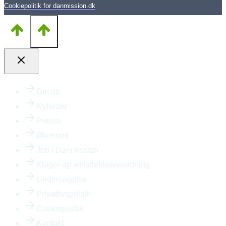
Cookiepolitik for danmission.dk
Om os
Nyheder
Presse
Økonomi
Job i Danmission
Klager og whistleblowerordning
Undersøgelse
Privatlivspolitik
Cookiepolitik
Kontakt