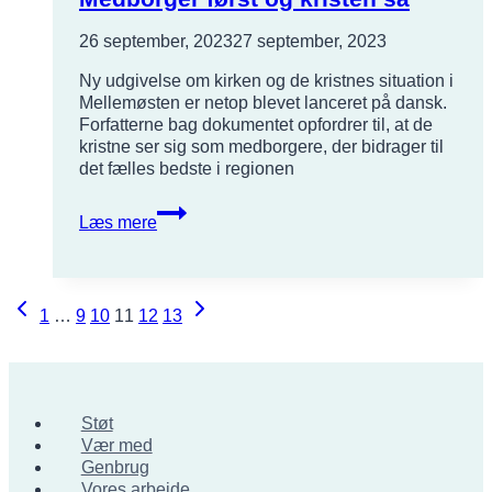
beskytte
skoven
26 september, 2023
27 september, 2023
Ny udgivelse om kirken og de kristnes situation i
Mellemøsten er netop blevet lanceret på dansk.
Forfatterne bag dokumentet opfordrer til, at de
kristne ser sig som medborgere, der bidrager til
det fælles bedste i regionen
Inspiration
Læs mere
fra
Mellemøsten:
Medborger
først
Side
Forrige
Næste
1
…
9
10
11
12
13
og
side
side
kristen
navigation
så
Støt
Vær med
Genbrug
Vores arbejde