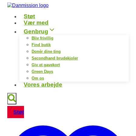
Fortsæt
til
Støt
indhold
Vær med
Genbrug
Bliv frivillig
Find butik
Donér dine ting
Secondhand brudekjoler
Giv et gavekort
Green Days
Om os
Vores arbejde
Støt