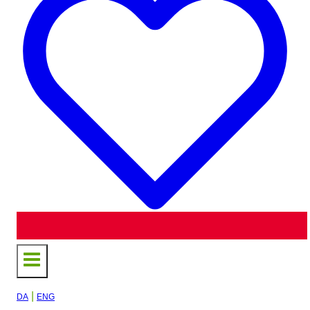
|
DA
ENG