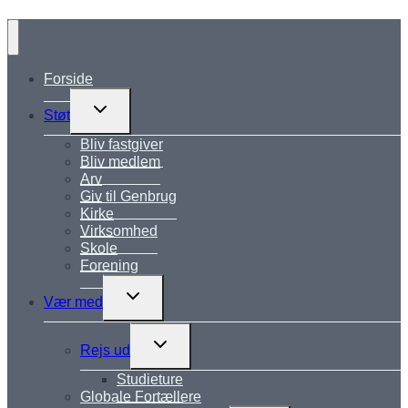
Forside
Skift
Støt
undermenu
Bliv fastgiver
Bliv medlem
Arv
Giv til Genbrug
Kirke
Virksomhed
Skole
Forening
Skift
Vær med
undermenu
Skift
Rejs ud
undermenu
Studieture
Globale Fortællere