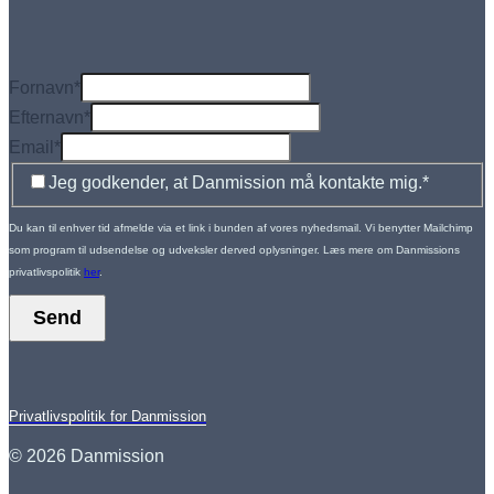
Fornavn
*
Efternavn
*
Email
*
Jeg godkender, at Danmission må kontakte mig.
*
Du kan til enhver tid afmelde via et link i bunden af vores nyhedsmail. Vi benytter Mailchimp
som program til udsendelse og udveksler derved oplysninger. Læs mere om Danmissions
privatlivspolitik
her
.
Send
Privatlivspolitik for Danmission
© 2026 Danmission