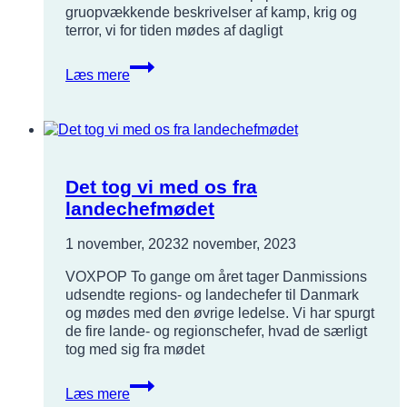
gruopvækkende beskrivelser af kamp, krig og
terror, vi for tiden mødes af dagligt
Formandens
Læs mere
hilsen
Det tog vi med os fra
landechefmødet
1 november, 2023
2 november, 2023
VOXPOP To gange om året tager Danmissions
udsendte regions- og landechefer til Danmark
og mødes med den øvrige ledelse. Vi har spurgt
de fire lande- og regionschefer, hvad de særligt
tog med sig fra mødet
Det
Læs mere
tog