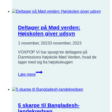
vi
med
os
fra
landechefmødet
Deltager på Mød verden:
Højskolen giver udsyn
1 november, 2023
3 november, 2023
VOXPOP Vi har spurgt tre deltagere på
Danmissions højskole Mød Verden, hvad de
tager med sig fra højskoleugen
Deltager
Læs mere
på
Mød
verden:
Højskolen
giver
udsyn
5 skarpe til Bangladesh-
landekredsen