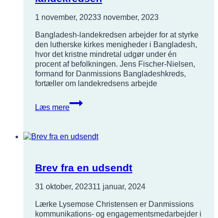
1 november, 2023
3 november, 2023
Bangladesh-landekredsen arbejder for at styrke
den lutherske kirkes menigheder i Bangladesh,
hvor det kristne mindretal udgør under én
procent af befolkningen. Jens Fischer-Nielsen,
formand for Danmissions Bangladeshkreds,
fortæller om landekredsens arbejde
5
Læs mere
skarpe
til
Bangladesh-
landekredsen
Brev fra en udsendt
31 oktober, 2023
11 januar, 2024
Lærke Lysemose Christensen er Danmissions
kommunikations- og engagementsmedarbejder i