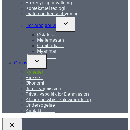
Bæredygtig forvaltning
Kontekstuel teologi
Dialog og fredsopbygning
Skift
Her arbejder vi
undermenu
Østafrika
Mellemøsten
Cambodja
Myanmar
Skift
Om os
undermenu
Nyheder
Presse
Økonomi
Job i Danmission
Privatlivspolitik for Danmission
Klager og whistleblowerordning
Undersøgelse
Kontakt