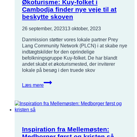
Økoturisme: Kuy-folket i
Cambodja finder nye veje til at
beskytte skoven
26 september, 2023
13 oktober, 2023
Danmission støtter vores lokale partner Prey
Lang Community Network (PLCN) i at skabe nye
indtægtskilder for den oprindelige
befolkningsgruppe Kuy-folket. De har blandt
andet skabt et økoturismested, der inviterer
lokale på besøg i den truede skov
Økoturisme:
Læs mere
Kuy-
folket
i
Cambodja
finder
nye
veje
Inspiration fra Mellemøsten:
til
Medborger først og kristen så
at