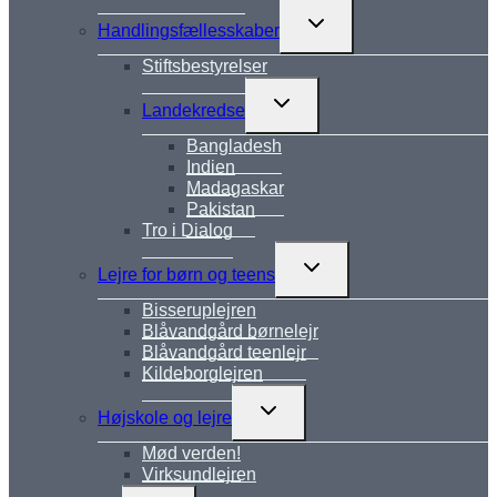
Skift
Handlingsfællesskaber
undermenu
Stiftsbestyrelser
Skift
Landekredse
undermenu
Bangladesh
Indien
Madagaskar
Pakistan
Tro i Dialog
Skift
Lejre for børn og teens
undermenu
Bisseruplejren
Blåvandgård børnelejr
Blåvandgård teenlejr
Kildeborglejren
Skift
Højskole og lejre
undermenu
Mød verden!
Virksundlejren