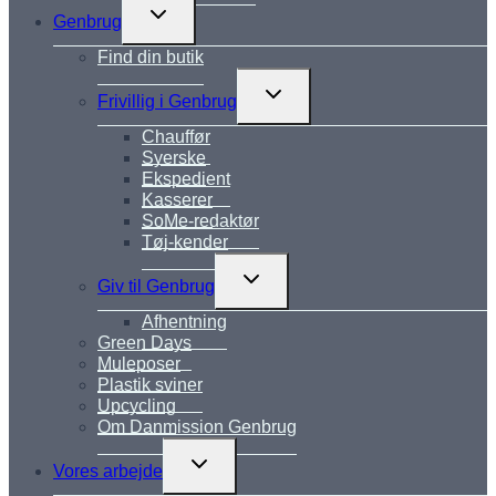
Skift
Genbrug
undermenu
Find din butik
Skift
Frivillig i Genbrug
undermenu
Chauffør
Syerske
Ekspedient
Kasserer
SoMe-redaktør
Tøj-kender
Skift
Giv til Genbrug
undermenu
Afhentning
Green Days
Muleposer
Plastik sviner
Upcycling
Om Danmission Genbrug
Skift
Vores arbejde
undermenu