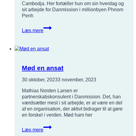
Cambodja. Her fortæller hun om sin hverdag og
sit arbejde for Danmission i millionbyen Phnom
Penh
Brev
Læs mere
fra
en
udsendt
Mød en ansat
30 oktober, 2023
3 november, 2023
Mathias Norden Larsen er
partnerskabskonsulent i Danmission. Det, han
værdsætter mest i sit arbejde, er at være en del
af en organisation, der aktivt bidrager til at gøre
en forskel i verden. Mød ham her
Mød
Læs mere
en