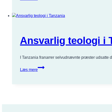
for
kvinder
i
Cambodja
Ansvarlig teologi i
I Tanzania franarrer selvudnævnte præster udsatte d
Ansvarlig
Læs mere
teologi
i
Tanzania