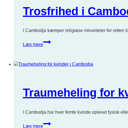
Trosfrihed i Cambo
I Cambodja kæmper religiøse minoriteter for retten til
Trosfrihed
Læs mere
i
Cambodja
Traumeheling for k
I Cambodja har hver femte kvinde oplevet fysisk ell
Traumeheling
Læs mere