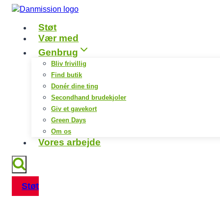
Fortsæt
til
Støt
indhold
Vær med
Genbrug
Bliv frivillig
Find butik
Donér dine ting
Secondhand brudekjoler
Giv et gavekort
Green Days
Om os
Vores arbejde
Støt