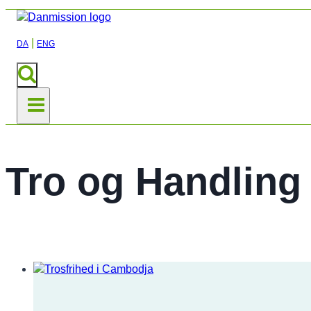
|
DA
ENG
Tro og Handling