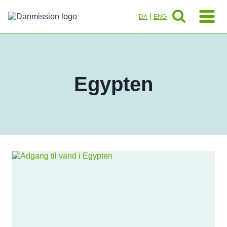
Fortsæt
til
|
DA
ENG
indhold
Egypten