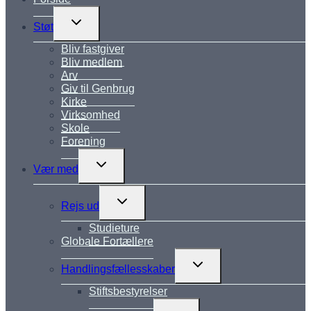
Skift
Støt
undermenu
Bliv fastgiver
Bliv medlem
Arv
Giv til Genbrug
Kirke
Virksomhed
Skole
Forening
Skift
Vær med
undermenu
Skift
Rejs ud
undermenu
Studieture
Globale Fortællere
Skift
Handlingsfællesskaber
undermenu
Stiftsbestyrelser