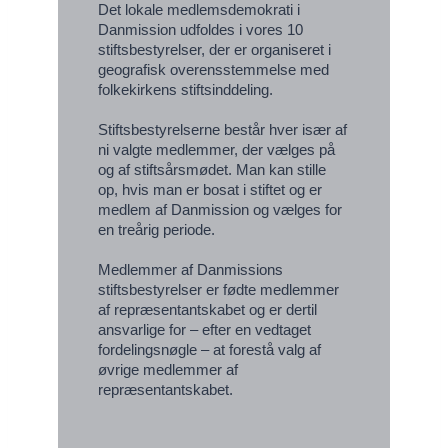
Det lokale medlemsdemokrati i
Danmission udfoldes i vores 10
stiftsbestyrelser, der er organiseret i
geografisk overensstemmelse med
folkekirkens stiftsinddeling.
Stiftsbestyrelserne består hver især af
ni valgte medlemmer, der vælges på
og af stiftsårsmødet. Man kan stille
op, hvis man er bosat i stiftet og er
medlem af Danmission og vælges for
en treårig periode.
Medlemmer af Danmissions
stiftsbestyrelser er fødte medlemmer
af repræsentantskabet og er dertil
ansvarlige for – efter en vedtaget
fordelingsnøgle – at forestå valg af
øvrige medlemmer af
repræsentantskabet.