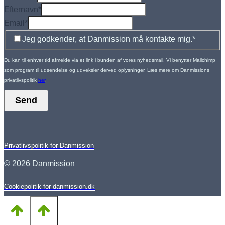
Efternavn
*
Email
*
Jeg godkender, at Danmission må kontakte mig.
*
Du kan til enhver tid afmelde via et link i bunden af vores nyhedsmail. Vi benytter Mailchimp
som program til udsendelse og udveksler derved oplysninger. Læs mere om Danmissions
privatlivspolitik
her
.
Send
Privatlivspolitik for Danmission
© 2026 Danmission
Cookiepolitik for danmission.dk