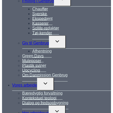
Frivillig i Genbrug
undermenu
Chauffør
Syerske
Ekspedient
Kasserer
SoMe-redaktør
Tøj-kender
Skift
Giv til Genbrug
undermenu
Afhentning
Green Days
Muleposer
Plastik sviner
Upcycling
Om Danmission Genbrug
Skift
Vores arbejde
undermenu
Bæredygtig forvaltning
Kontekstuel teologi
Dialog og fredsopbygning
Skift
Her arbejder vi