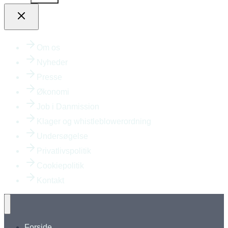
Om os
Nyheder
Presse
Økonomi
Job i Danmission
Klager og whistleblowerordning
Undersøgelse
Privatlivspolitik
Cookiepolitik
Kontakt
Forside