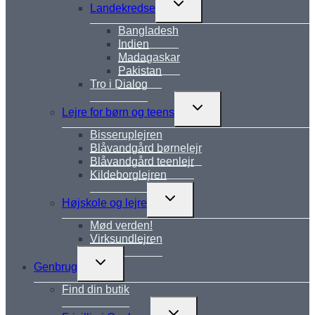
Skift
Landekredse
undermenu
Bangladesh
Indien
Madagaskar
Pakistan
Tro i Dialog
Skift
Lejre for børn og teens
undermenu
Bisseruplejren
Blåvandgård børnelejr
Blåvandgård teenlejr
Kildeborglejren
Skift
Højskole og lejre
undermenu
Mød verden!
Virksundlejren
Skift
Genbrug
undermenu
Find din butik
Skift