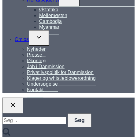
undermenu
Østafrika
Mellemøsten
Cambodja
Myanmar
Skift
Om os
undermenu
Nyheder
Presse
Økonomi
Job i Danmission
Privatlivspolitik for Danmission
Klager og whistleblowerordning
Undersøgelse
Kontakt
Søg
efter: