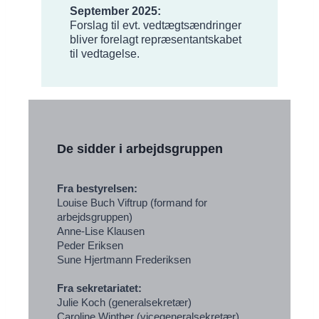
September 2025:
Forslag til evt. vedtægtsændringer
bliver forelagt repræsentantskabet
til vedtagelse.
De sidder i arbejdsgruppen
Fra bestyrelsen:
Louise Buch Viftrup (formand for
arbejdsgruppen)
Anne-Lise Klausen
Peder Eriksen
Sune Hjertmann Frederiksen
Fra sekretariatet:
Julie Koch (generalsekretær)
Caroline Winther (vicegeneralsekretær)