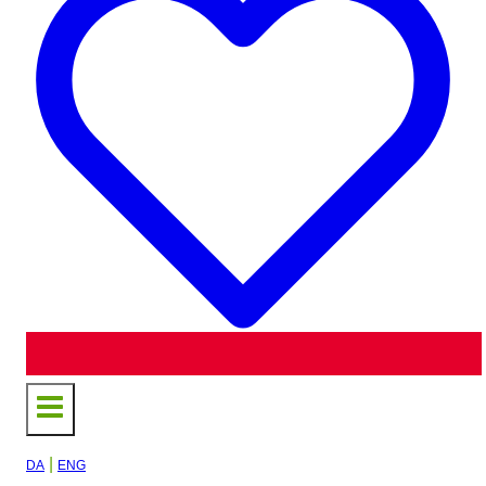
|
DA
ENG