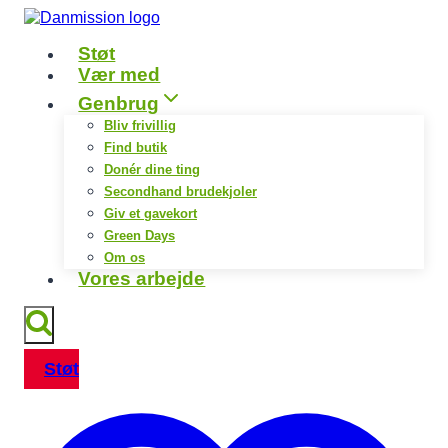
Fortsæt
til
Støt
indhold
Vær med
Genbrug
Bliv frivillig
Find butik
Donér dine ting
Secondhand brudekjoler
Giv et gavekort
Green Days
Om os
Vores arbejde
Støt