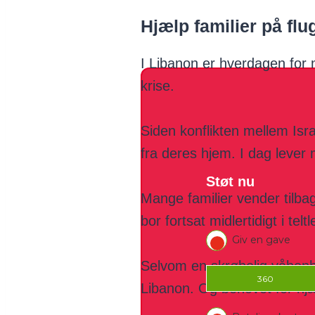
Hjælp familier på flu
I Libanon er hverdagen for 
krise.
Siden konflikten mellem Isra
fra deres hjem. I dag lever
Støt nu
Mange familier vender tilba
bor fortsat midlertidigt i teltl
Selvom en skrøbelig våbenhvi
Libanon. Og behovet for hj