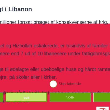
gt i Libanon
millioner fortsat præget af konsekvenserne af krig,
el og Hizbollah eskalerede, er tusindvis af familier 
 mere end 7 ud af 10 libanesere under fattigdomsg
ge til ødelagte eller ubeboelige huse og hårdt ram
ejre, på skoler eller i kirker.
le er trådt i kraft, fortsætter angrebene dagligt sær
ælp er enormt.