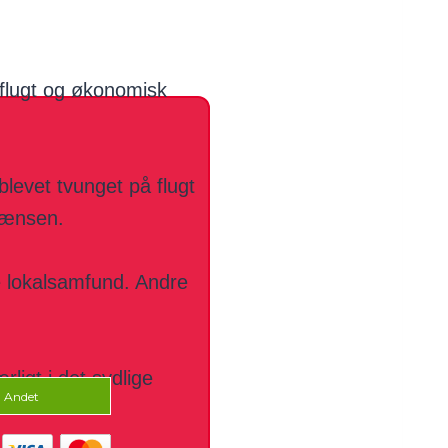
 flugt og økonomisk
blevet tvunget på flugt
rænsen.
te lokalsamfund. Andre
ligt i det sydlige