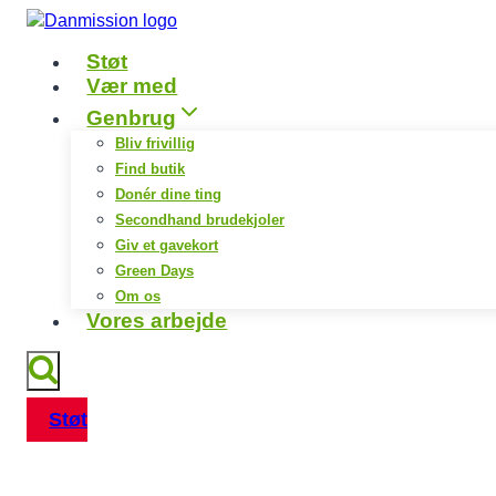
Fortsæt
til
Støt
indhold
Vær med
Genbrug
Bliv frivillig
Find butik
Donér dine ting
Secondhand brudekjoler
Giv et gavekort
Green Days
Om os
Vores arbejde
Støt