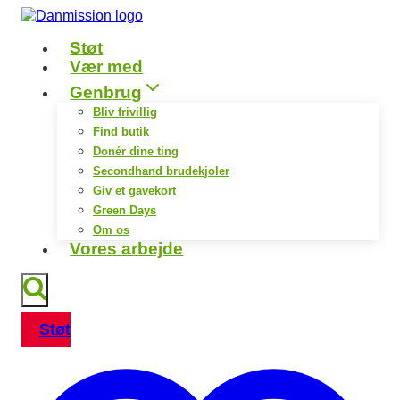
Fortsæt
til
Støt
indhold
Vær med
Genbrug
Bliv frivillig
Find butik
Donér dine ting
Secondhand brudekjoler
Giv et gavekort
Green Days
Om os
Vores arbejde
Støt