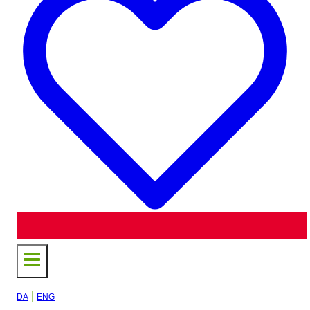
|
DA
ENG