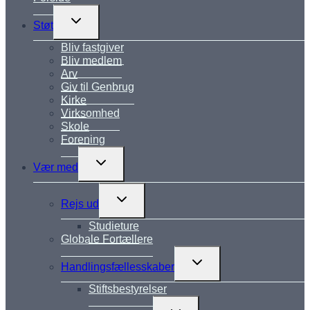
Skift
Støt
undermenu
Bliv fastgiver
Bliv medlem
Arv
Giv til Genbrug
Kirke
Virksomhed
Skole
Forening
Skift
Vær med
undermenu
Skift
Rejs ud
undermenu
Studieture
Globale Fortællere
Skift
Handlingsfællesskaber
undermenu
Stiftsbestyrelser
Skift