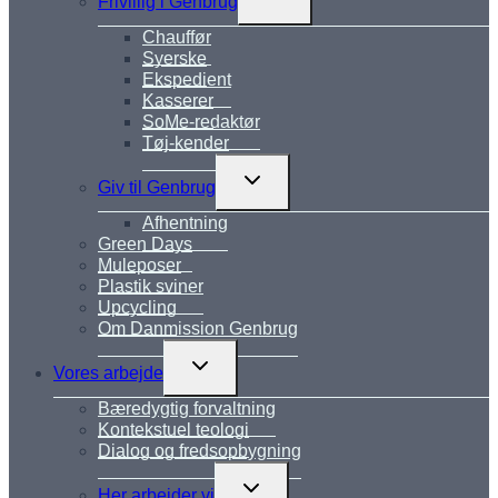
Frivillig i Genbrug
undermenu
Chauffør
Syerske
Ekspedient
Kasserer
SoMe-redaktør
Tøj-kender
Skift
Giv til Genbrug
undermenu
Afhentning
Green Days
Muleposer
Plastik sviner
Upcycling
Om Danmission Genbrug
Skift
Vores arbejde
undermenu
Bæredygtig forvaltning
Kontekstuel teologi
Dialog og fredsopbygning
Skift
Her arbejder vi