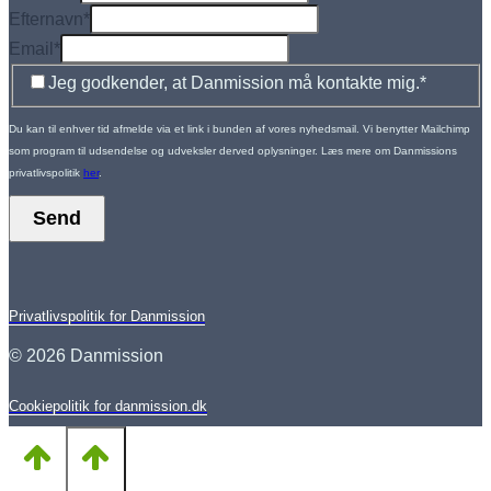
Efternavn
*
Email
*
Jeg godkender, at Danmission må kontakte mig.
*
Du kan til enhver tid afmelde via et link i bunden af vores nyhedsmail. Vi benytter Mailchimp
som program til udsendelse og udveksler derved oplysninger. Læs mere om Danmissions
privatlivspolitik
her
.
Send
Privatlivspolitik for Danmission
© 2026 Danmission
Cookiepolitik for danmission.dk