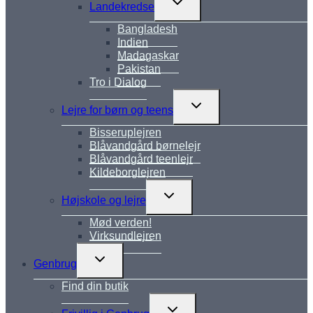
Landekredse
undermenu
Bangladesh
Indien
Madagaskar
Pakistan
Tro i Dialog
Skift
Lejre for børn og teens
undermenu
Bisseruplejren
Blåvandgård børnelejr
Blåvandgård teenlejr
Kildeborglejren
Skift
Højskole og lejre
undermenu
Mød verden!
Virksundlejren
Skift
Genbrug
undermenu
Find din butik
Skift