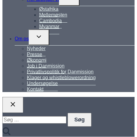
undermenu
Østafrika
Mellemøsten
Cambodja
Myanmar
Skift
Om os
undermenu
Nyheder
Presse
Økonomi
Job i Danmission
Privatlivspolitik for Danmission
Klager og whistleblowerordning
Undersøgelse
Kontakt
Søg
efter: