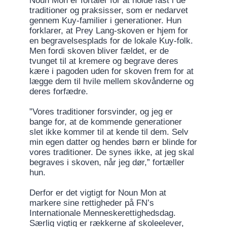
Noun Mon er fortaler for at holde fast i de
traditioner og praksisser, som er nedarvet
gennem Kuy-familier i generationer. Hun
forklarer, at Prey Lang-skoven er hjem for
en begravelsesplads for de lokale Kuy-folk.
Men fordi skoven bliver fældet, er de
tvunget til at kremere og begrave deres
kære i pagoden uden for skoven frem for at
lægge dem til hvile mellem skovånderne og
deres forfædre.
”Vores traditioner forsvinder, og jeg er
bange for, at de kommende generationer
slet ikke kommer til at kende til dem. Selv
min egen datter og hendes børn er blinde for
vores traditioner. De synes ikke, at jeg skal
begraves i skoven, når jeg dør,” fortæller
hun.
Derfor er det vigtigt for Noun Mon at
markere sine rettigheder på FN’s
Internationale Menneskerettighedsdag.
Særlig vigtig er rækkerne af skoleelever,