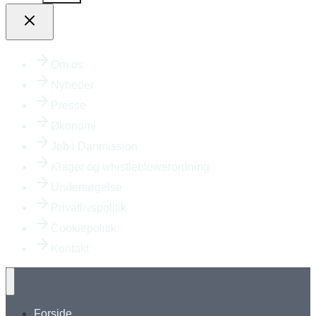
Om os
Nyheder
Presse
Økonomi
Job i Danmission
Klager og whistleblowerordning
Undersøgelse
Privatlivspolitik
Cookiepolitik
Kontakt
Forside