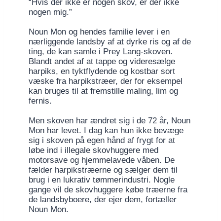
“Hvis der ikke er nogen skov, er der ikke
nogen mig.”
Noun Mon og hendes familie lever i en
nærliggende landsby af at dyrke ris og af de
ting, de kan samle i Prey Lang-skoven.
Blandt andet af at tappe og videresælge
harpiks, en tyktflydende og kostbar sort
væske fra harpikstræer, der for eksempel
kan bruges til at fremstille maling, lim og
fernis.
Men skoven har ændret sig i de 72 år, Noun
Mon har levet. I dag kan hun ikke bevæge
sig i skoven på egen hånd af frygt for at
løbe ind i illegale skovhuggere med
motorsave og hjemmelavede våben. De
fælder harpikstræerne og sælger dem til
brug i en lukrativ tømmerindustri. Nogle
gange vil de skovhuggere købe træerne fra
de landsbyboere, der ejer dem, fortæller
Noun Mon.