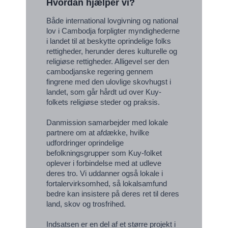
Hvordan hjælper vi?
Både international lovgivning og national
lov i Cambodja forpligter myndighederne
i landet til at beskytte oprindelige folks
rettigheder, herunder deres kulturelle og
religiøse rettigheder. Alligevel ser den
cambodjanske regering gennem
fingrene med den ulovlige skovhugst i
landet, som går hårdt ud over Kuy-
folkets religiøse steder og praksis.
Danmission samarbejder med lokale
partnere om at afdække, hvilke
udfordringer oprindelige
befolkningsgrupper som Kuy-folket
oplever i forbindelse med at udleve
deres tro. Vi uddanner også lokale i
fortalervirksomhed, så lokalsamfund
bedre kan insistere på deres ret til deres
land, skov og trosfrihed.
Indsatsen er en del af et større projekt i