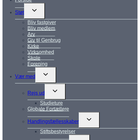
Skift
Støt
undermenu
Bliv fastgiver
Bliv medlem
Arv
Giv til Genbrug
Kirke
Virksomhed
Skole
Forening
Skift
Vær med
undermenu
Skift
Rejs ud
undermenu
Studieture
Globale Fortællere
Skift
Handlingsfællesskaber
undermenu
Stiftsbestyrelser