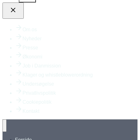
Om os
Nyheder
Presse
Økonomi
Job i Danmission
Klager og whistleblowerordning
Undersøgelse
Privatlivspolitik
Cookiepolitik
Kontakt
Forside