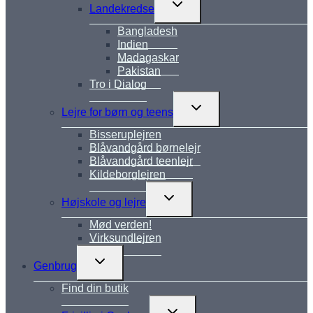
Skift
Landekredse
undermenu
Bangladesh
Indien
Madagaskar
Pakistan
Tro i Dialog
Skift
Lejre for børn og teens
undermenu
Bisseruplejren
Blåvandgård børnelejr
Blåvandgård teenlejr
Kildeborglejren
Skift
Højskole og lejre
undermenu
Mød verden!
Virksundlejren
Skift
Genbrug
undermenu
Find din butik
Skift