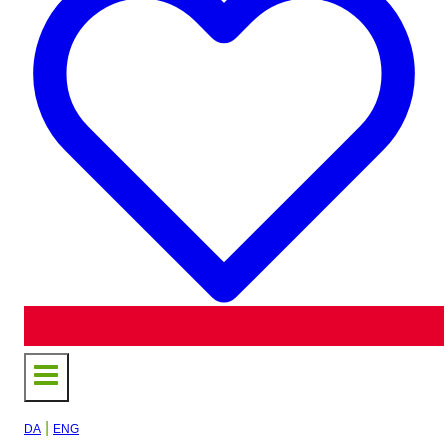
|
DA
ENG