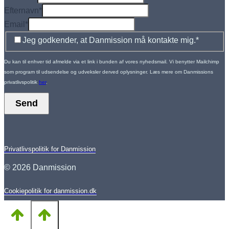
Efternavn
*
Email
*
Jeg godkender, at Danmission må kontakte mig.
*
Du kan til enhver tid afmelde via et link i bunden af vores nyhedsmail. Vi benytter Mailchimp
som program til udsendelse og udveksler derved oplysninger. Læs mere om Danmissions
privatlivspolitik
her
.
Send
Privatlivspolitik for Danmission
© 2026 Danmission
Cookiepolitik for danmission.dk