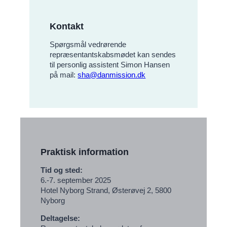
Kontakt
Spørgsmål vedrørende
repræsentantskabsmødet kan sendes
til personlig assistent Simon Hansen
på mail:
sha@danmission.dk
Praktisk information
Tid og sted:
6.-7. september 2025
Hotel Nyborg Strand, Østerøvej 2, 5800
Nyborg
Deltagelse: