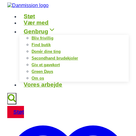
Fortsæt
til
Støt
indhold
Vær med
Genbrug
Bliv frivillig
Find butik
Donér dine ting
Secondhand brudekjoler
Giv et gavekort
Green Days
Om os
Vores arbejde
Støt