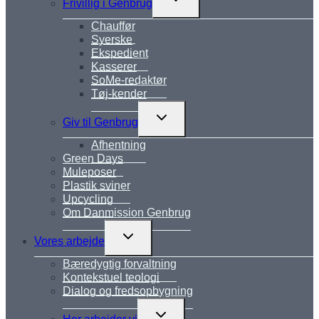
Frivillig i Genbrug
undermenu
Chauffør
Syerske
Ekspedient
Kasserer
SoMe-redaktør
Tøj-kender
Skift
Giv til Genbrug
undermenu
Afhentning
Green Days
Muleposer
Plastik sviner
Upcycling
Om Danmission Genbrug
Skift
Vores arbejde
undermenu
Bæredygtig forvaltning
Kontekstuel teologi
Dialog og fredsopbygning
Skift