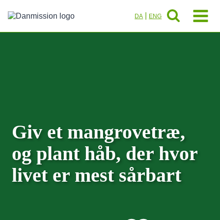
Fortsæt
til
|
DA
ENG
indhold
Giv et mangrovetræ,
og plant håb, der hvor
livet er mest sårbart