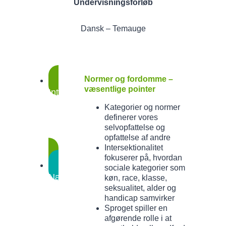
Undervisningsforløb
Dansk – Temauge
Normer og fordomme –
væsentlige pointer
Intro
Væsentlige
pointer
Kategorier og normer
og
definerer vores
selvopfattelse og
Om
opfattelse af andre
forløbet
Intersektionalitet
fokuserer på, hvordan
sociale kategorier som
Nærvær
køn, race, klasse,
seksualitet, alder og
og
handicap samvirker
opmærksomhed
Kom
Sproget spiller en
godt
afgørende rolle i at
i