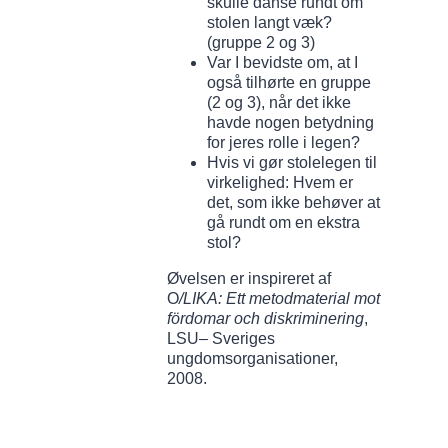
skulle danse rundt om
stolen langt væk?
(gruppe 2 og 3)
Var I bevidste om, at I
også tilhørte en gruppe
(2 og 3), når det ikke
havde nogen betydning
for jeres rolle i legen?
Hvis vi gør stolelegen til
virkelighed: Hvem er
det, som ikke behøver at
gå rundt om en ekstra
stol?
Øvelsen er inspireret af
O
/LIKA: Ett metodmaterial mot
fördomar och diskriminering
,
LSU– Sveriges
ungdomsorganisationer,
2008.