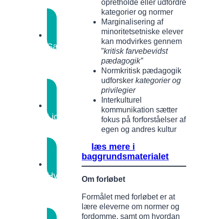
opretholde eller udfordre
gang
kategorier og normer
Marginalisering af
minoritetsetniske elever
kan modvirkes gennem
Samtaleøer
Kom
”
kritisk farvebevidst
godt
pædagogik”
i
Normkritisk pædagogik
udforsker
kategorier og
gang
privilegier
Interkulturel
kommunikation sætter
Lige
fokus på forforståelser af
vilkår?
egen og andres kultur
Stoleleg
læs mere i
baggrundsmaterialet
Hvad
Om forløbet
er
Formålet med forløbet er at
normer?
lære eleverne om normer og
Samtaler
fordomme, samt om hvordan