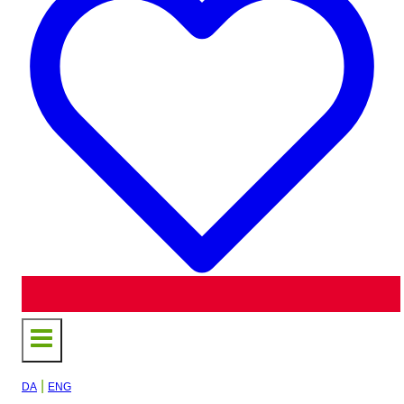
|
DA
ENG