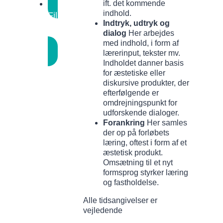
ift. det kommende
indhold.
Film
Indtryk, udtryk og
eller
dialog
Her arbejdes
fotoserie
Forankring
med indhold, i form af
lærerinput, tekster mv.
Indholdet danner basis
for æstetiske eller
diskursive produkter, der
efterfølgende er
omdrejningspunkt for
udforskende dialoger.
Forankring
Her samles
der op på forløbets
læring, oftest i form af et
æstetisk produkt.
Omsætning til et nyt
formsprog styrker læring
og fastholdelse.
Alle tidsangivelser er
vejledende