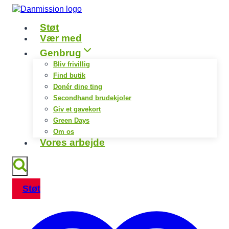
Fortsæt
til
Støt
indhold
Vær med
Genbrug
Bliv frivillig
Find butik
Donér dine ting
Secondhand brudekjoler
Giv et gavekort
Green Days
Om os
Vores arbejde
Støt