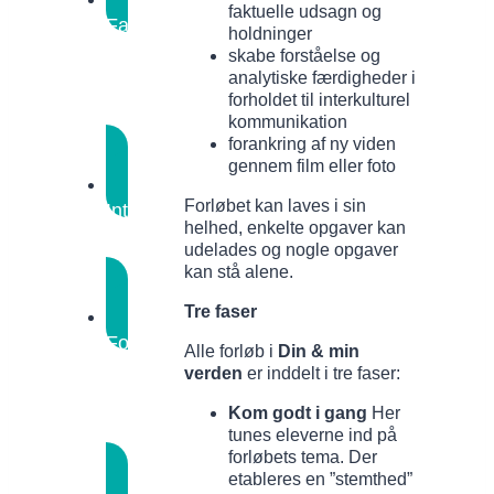
faktuelle udsagn og
Fakta,
holdninger
mening
skabe forståelse og
eller
analytiske færdigheder i
forholdet til interkulturel
fordom?
kommunikation
Informationsanalyse
forankring af ny viden
gennem film eller foto
Forløbet kan laves i sin
Interkulturel
helhed, enkelte opgaver kan
kommunikation
udelades og nogle opgaver
Tekstanalyse
kan stå alene.
Tre faser
Fordomme
Alle forløb i
Din & min
i
verden
er inddelt i tre faser:
noveller
Ekspertgrupper
Kom godt i gang
Her
&
tunes eleverne ind på
analyse
forløbets tema. Der
etableres en ”stemthed”