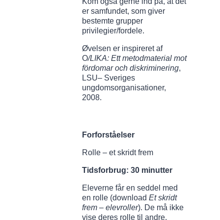
Kom også gerne ind på, at det
er samfundet, som giver
bestemte grupper
privilegier/fordele.
Øvelsen er inspireret af
O
/LIKA: Ett metodmaterial mot
fördomar och diskriminering
,
LSU– Sveriges
ungdomsorganisationer,
2008.
Forforståelser
Rolle – et skridt frem
Tidsforbrug: 30 minutter
Eleverne får en seddel med
en rolle (download
Et skridt
frem – elevroller
). De må ikke
vise deres rolle til andre.