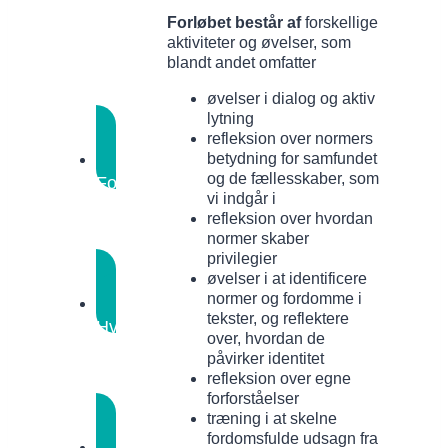
sølvske
Forløbet består
af
forskellige
i
aktiviteter og øvelser, som
munden
Øvelse
blandt andet omfatter
om
øvelser i dialog og aktiv
privilegier
lytning
refleksion over normers
betydning for samfundet
og de fællesskaber, som
Forforståelser
Rolle
vi indgår i
– et
refleksion over hvordan
skridt
normer skaber
frem
privilegier
øvelser i at identificere
normer og fordomme i
tekster, og reflektere
Hvad
over, hvordan de
er
påvirker identitet
fordomme?
refleksion over egne
Samtaler
forforståelser
træning i at skelne
fordomsfulde udsagn fra