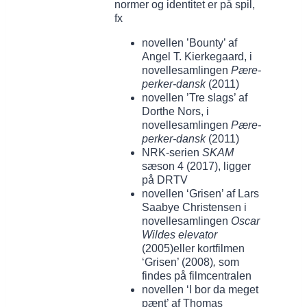
normer og identitet er på spil,
fx
novellen ’Bounty’ af
Angel T. Kierkegaard, i
novellesamlingen
Pære-
perker-dansk
(2011)
novellen ’Tre slags’ af
Dorthe Nors, i
novellesamlingen
Pære-
perker-dansk
(2011)
NRK-serien
SKAM
sæson 4 (2017), ligger
på DRTV
novellen ‘Grisen’ af Lars
Saabye Christensen i
novellesamlingen
Oscar
Wildes elevator
(2005)eller kortfilmen
‘Grisen’ (2008)
,
som
findes på filmcentralen
novellen ‘I bor da meget
pænt’ af Thomas