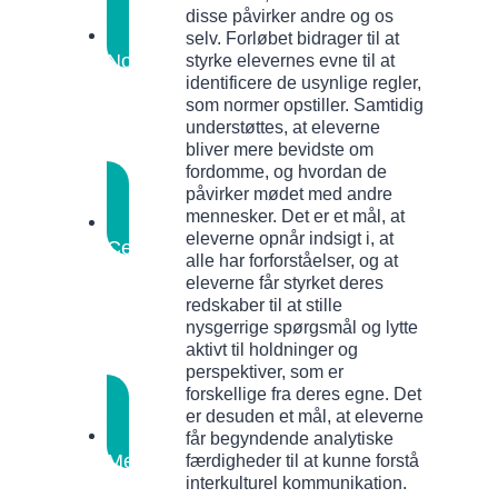
disse påvirker andre og os
selv. Forløbet bidrager til at
Normer
styrke elevernes evne til at
identificere de usynlige regler,
i
som normer opstiller. Samtidig
tekster
understøttes, at eleverne
og
bliver mere bevidste om
film
Analyseopgave
fordomme, og hvordan de
påvirker mødet med andre
mennesker. Det er et mål, at
eleverne opnår indsigt i, at
Centralt
alle har forforståelser, og at
tekstafsnit
Oplæsning
eleverne får styrket deres
med
redskaber til at stille
bevægelse
nysgerrige spørgsmål og lytte
aktivt til holdninger og
og
perspektiver, som er
benspænd
forskellige fra deres egne. Det
er desuden et mål, at eleverne
får begyndende analytiske
Med
færdigheder til at kunne forstå
interkulturel kommunikation.
en