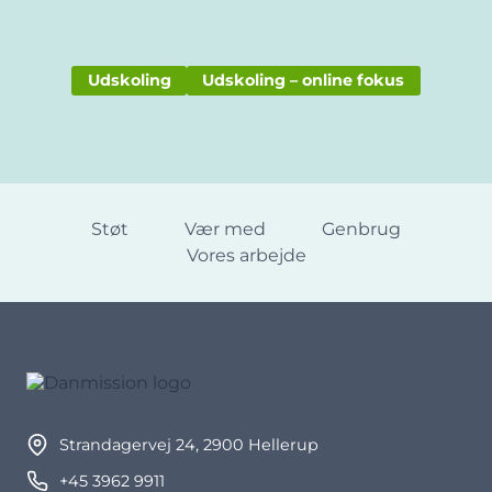
Udskoling
Udskoling – online fokus
Støt
Vær med
Genbrug
Vores arbejde
Strandagervej 24, 2900 Hellerup
+45 3962 9911