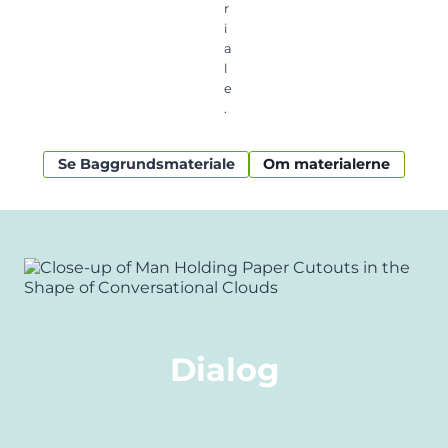
r
i
a
l
e
.
Se Baggrundsmateriale
Om materialerne
Dialog