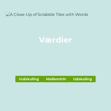
Værdier
Indskoling
Mellemtrin
Udskoling