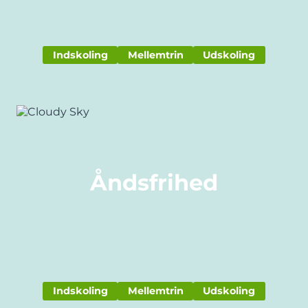
Indskoling
Mellemtrin
Udskoling
Åndsfrihed
Indskoling
Mellemtrin
Udskoling