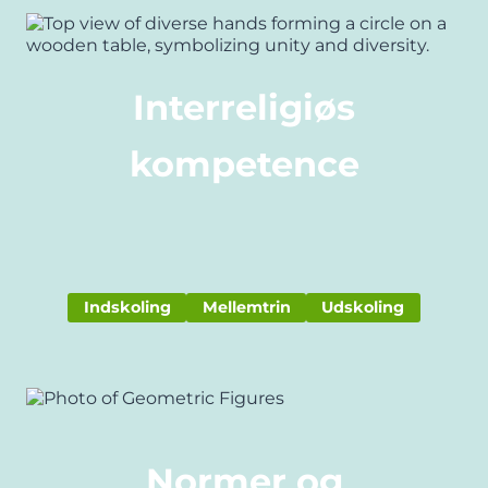
Interreligiøs
kompetence
Indskoling
Mellemtrin
Udskoling
Normer og