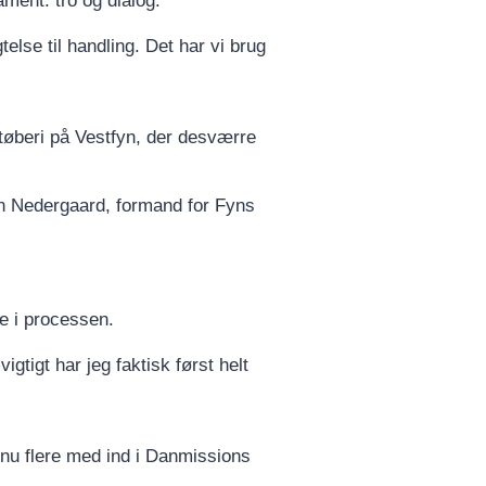
ment: tro og dialog.
telse til handling. Det har vi brug
tøberi på Vestfyn, der desværre
ren Nedergaard, formand for Fyns
e i processen.
igtigt har jeg faktisk først helt
dnu flere med ind i Danmissions