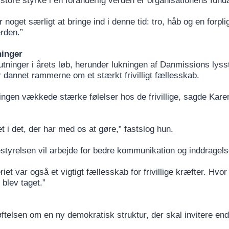
tore styrke i en foranderlig verden er organisationens funda
 noget særligt at bringe ind i denne tid: tro, håb og en forplig
rden.”
ninger
ninger i årets løb, herunder lukningen af Danmissions lyss
dannet rammerne om et stærkt frivilligt fællesskab.
ukningen vækkede stærke følelser hos de frivillige, sagde Ka
et i det, der har med os at gøre,” fastslog hun.
styrelsen vil arbejde for bedre kommunikation og inddragels
iet var også et vigtigt fællesskab for frivillige kræfter. Hvor v
 blev taget.”
ftelsen om en ny demokratisk struktur, der skal invitere en