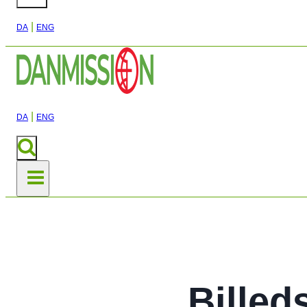
|
DA
ENG
|
DA
ENG
Billed