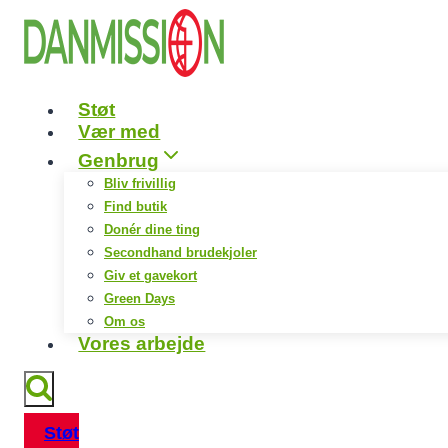
Fortsæt
til
indhold
Støt
Vær med
Genbrug
Bliv frivillig
Find butik
Donér dine ting
Secondhand brudekjoler
Giv et gavekort
Green Days
Om os
Vores arbejde
Støt