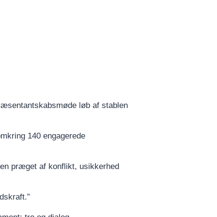
ræsentantskabsmøde løb af stablen
omkring 140 engagerede
n præget af konflikt, usikkerhed
dskraft.”