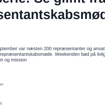
sentantskabsmø
eptember var næsten 200 repræsentanter og ansatte
 repræsentantskabsmøde. Weekenden bød på livli
et og mission
en
25