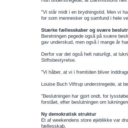
Hun understregede, at Danmissions helt s
”Vi står midt i en brydningstid. Men vi har
for som mennesker og samfund i hele ve
Stærke fællesskaber og svære beslut
Beretningen pegede også på svære beslut
gav underskud, men også i mange år har 
Derfor var det også helt naturligt, at l
Stiftsbestyrelse.
”Vi håber, at vi i fremtiden bliver inddrag
Louise Buch Viftrup understregede, at be
”Beslutningen har gjort ondt, for lysstøber
forstået, efter beslutningen om lukningen
Ny demokratisk struktur
Et af weekendens store øjeblikke var drø
fællesskab.