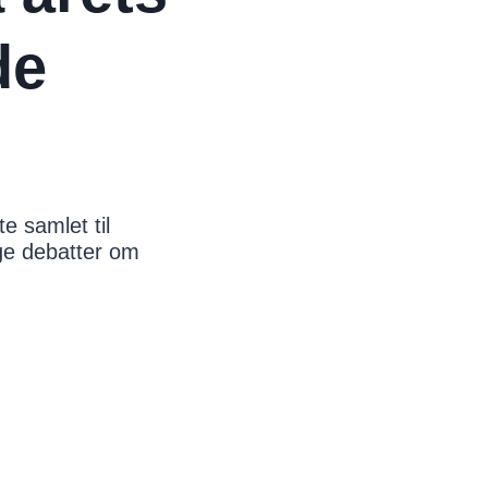
de
 samlet til
ge debatter om