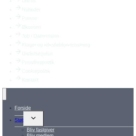
Om os
Nyheder
Presse
Økonomi
Job i Danmission
Klager og whistleblowerordning
Undersøgelse
Privatlivspolitik
Cookiepolitik
Kontakt
Forside
Skift
Støt
undermenu
Bliv fastgiver
Bliv medlem