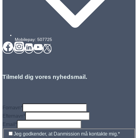
Mobilepay: 507725
Tilmeld dig vores nyhedsmail.
Fornavn
*
Efternavn
*
Email
*
Jeg godkender, at Danmission må kontakte mig.
*