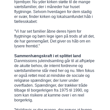
hjembyer. Nu yder kirken støtte til de mange
værtsfamilier, der i måneder har huset
flygtninge. Selvom hverdagen for dem stadig
er svær, finder kirken og lokalsamfundet håb i
fællesskabet:
”Vi har set familier åbne deres hjem for
flygtninge og børn lege igen på trods af alt det,
de har gennemgået. Det giver os håb om en
lysere fremtid.”
Sammenhængskraft i et splittet land
Danmissions juleindsamling går til at afhjælpe
de akutte behov, de internt fordrevne og
værtsfamilierne står med her og nu. Men fokus
er også rettet mod at mindske de sociale og
religiøse spændinger, der lurer under
overfladen. Spændinger, der trækker tråde
tilbage til borgerkrigen fra 1975 til 1990, og
som kan risikere at kamme over i en reel
borgerkrig.
”Heldigvis er der mange, der prøver at bygge