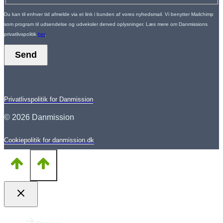
Du kan til enhver tid afmelde via et link i bunden af vores nyhedsmail. Vi benytter Mailchimp
som program til udsendelse og udveksler derved oplysninger. Læs mere om Danmissions
privatlivspolitik
her
.
Send
Privatlivspolitik for Danmission
© 2026 Danmission
Cookiepolitik for danmission.dk