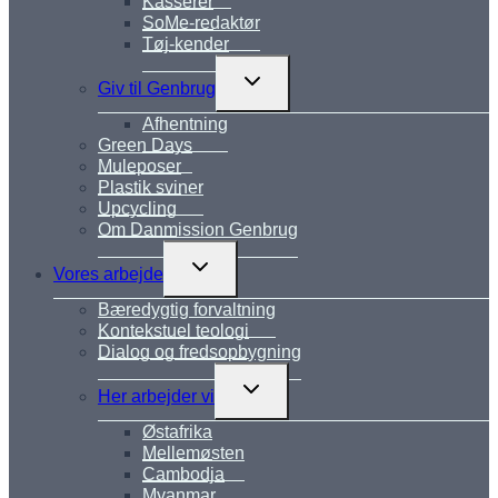
Kasserer
SoMe-redaktør
Tøj-kender
Skift
Giv til Genbrug
undermenu
Afhentning
Green Days
Muleposer
Plastik sviner
Upcycling
Om Danmission Genbrug
Skift
Vores arbejde
undermenu
Bæredygtig forvaltning
Kontekstuel teologi
Dialog og fredsopbygning
Skift
Her arbejder vi
undermenu
Østafrika
Mellemøsten
Cambodja
Myanmar