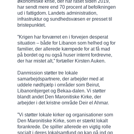
økonomiske krise, der har raset siden 2019,
har sendt mere end 70 procent af befolkningen
ud i fattigdom. Landets administration,
infrastruktur og sundhedsvæsen er presset til
bristepunktet.
”Krigen har forværret en i forvejen desperat
situation – både for Libanon som helhed og for
familier, der allerede kæmpede for at få mad
på bordet og nu også huser internt fordrevne,
der har mistet alt,” fortæller Kirsten Auken.
Danmission støtter tre lokale
samarbejdspartnere, der arbejder med at
uddele nødhjælp i områder som Beirut,
Libanonbjerget og Bekaa-dalen. Vi støtter
blandt andet Den Maronitiske Kirke, der
arbejder i det kristne område Deir el Ahmar.
”Vi støtter lokale kirker og organisationer som
Den Maronitiske Kirke, som er stærkt lokalt
forankrede. De spiller allerede en vigtig rolle
socialt i deres lokalsamfund og kan gå ind og