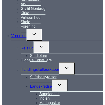
Arv
Giv til Genbrug
Kirke
Virksomhed
Skole
Forening
Skift
Vær med
undermenu
Skift
Rejs ud
undermenu
Studieture
Globale Fortællere
Skift
Handlingsfællesskaber
undermenu
Stiftsbestyrelser
Skift
Landekredse
undermenu
Bangladesh
Indien
Madagaskar