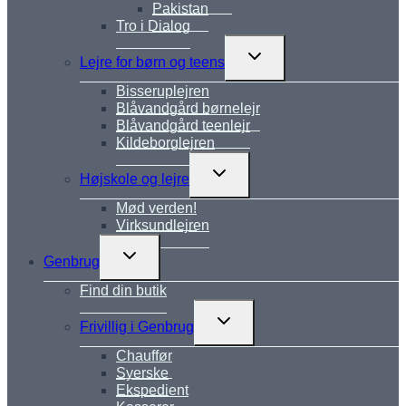
Pakistan
Tro i Dialog
Skift
Lejre for børn og teens
undermenu
Bisseruplejren
Blåvandgård børnelejr
Blåvandgård teenlejr
Kildeborglejren
Skift
Højskole og lejre
undermenu
Mød verden!
Virksundlejren
Skift
Genbrug
undermenu
Find din butik
Skift
Frivillig i Genbrug
undermenu
Chauffør
Syerske
Ekspedient