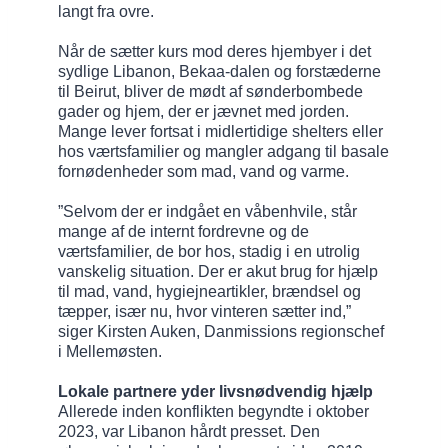
langt fra ovre.
Når de sætter kurs mod deres hjembyer i det
sydlige Libanon, Bekaa-dalen og forstæderne
til Beirut, bliver de mødt af sønderbombede
gader og hjem, der er jævnet med jorden.
Mange lever fortsat i midlertidige shelters eller
hos værtsfamilier og mangler adgang til basale
fornødenheder som mad, vand og varme.
”Selvom der er indgået en våbenhvile, står
mange af de internt fordrevne og de
værtsfamilier, de bor hos, stadig i en utrolig
vanskelig situation. Der er akut brug for hjælp
til mad, vand, hygiejneartikler, brændsel og
tæpper, især nu, hvor vinteren sætter ind,”
siger Kirsten Auken, Danmissions regionschef
i Mellemøsten.
Lokale partnere yder livsnødvendig hjælp
Allerede inden konflikten begyndte i oktober
2023, var Libanon hårdt presset. Den