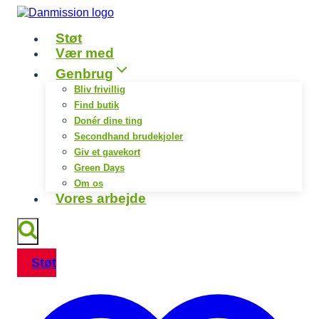
Fortsæt
til
Støt
indhold
Vær med
Genbrug
Bliv frivillig
Find butik
Donér dine ting
Secondhand brudekjoler
Giv et gavekort
Green Days
Om os
Vores arbejde
Støt