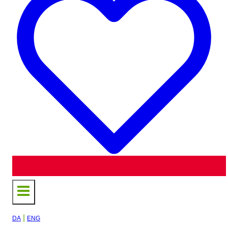
|
DA
ENG