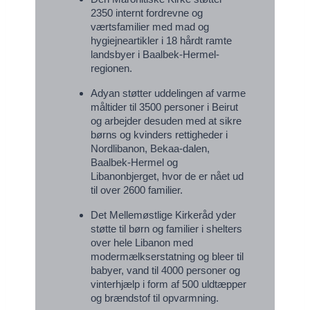
2350 internt fordrevne og
værtsfamilier med mad og
hygiejneartikler i 18 hårdt ramte
landsbyer i Baalbek-Hermel-
regionen.
Adyan støtter uddelingen af varme
måltider til 3500 personer i Beirut
og arbejder desuden med at sikre
børns og kvinders rettigheder i
Nordlibanon, Bekaa-dalen,
Baalbek-Hermel og
Libanonbjerget, hvor de er nået ud
til over 2600 familier.
Det Mellemøstlige Kirkeråd yder
støtte til børn og familier i shelters
over hele Libanon med
modermælkserstatning og bleer til
babyer, vand til 4000 personer og
vinterhjælp i form af 500 uldtæpper
og brændstof til opvarmning.