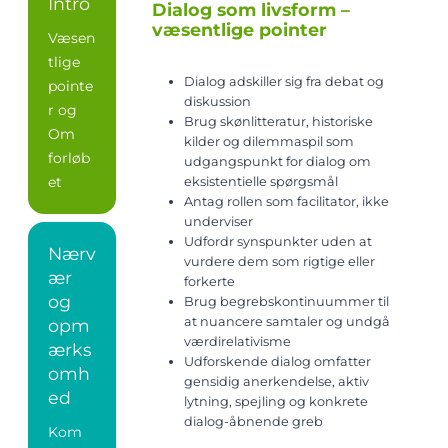
Intro
Dialog som livsform –
væsentlige pointer
Væsen
tlige
Dialog adskiller sig fra debat og
pointe
diskussion
r og
Brug skønlitteratur, historiske
Om
kilder og dilemmaspil som
forløb
udgangspunkt for dialog om
et
eksistentielle spørgsmål
Antag rollen som facilitator, ikke
underviser
Udfordr synspunkter uden at
Nærv
vurdere dem som rigtige eller
ær
forkerte
og
Brug begrebskontinuummer til
at nuancere samtaler og undgå
opm
værdirelativisme
ærks
Udforskende dialog omfatter
omh
gensidig anerkendelse, aktiv
ed
lytning, spejling og konkrete
dialog-åbnende greb
Kom