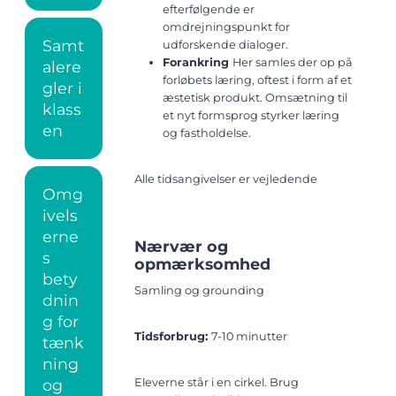
efterfølgende er
omdrejningspunkt for
Samt
udforskende dialoger.
Forankring
Her samles der op på
alere
forløbets læring, oftest i form af et
gler i
æstetisk produkt. Omsætning til
klass
et nyt formsprog styrker læring
en
og fastholdelse.
Alle tidsangivelser er vejledende
Omg
ivels
erne
Nærvær og
s
opmærksomhed
bety
Samling og grounding
dnin
g for
Tidsforbrug:
7-10 minutter
tænk
ning
og
Eleverne står i en cirkel. Brug