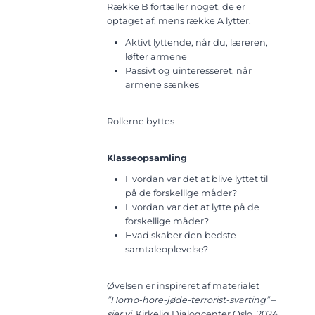
Række B fortæller noget, de er
optaget af, mens række A lytter:
Aktivt lyttende, når du, læreren,
løfter armene
Passivt og uinteresseret, når
armene sænkes
Rollerne byttes
Klasseopsamling
Hvordan var det at blive lyttet til
på de forskellige måder?
Hvordan var det at lytte på de
forskellige måder?
Hvad skaber den bedste
samtaleoplevelse?
Øvelsen er inspireret af materialet
”Homo-hore-jøde-terrorist-svarting”
–
sier vi,
Kirkelig Dialogcenter Oslo, 2024