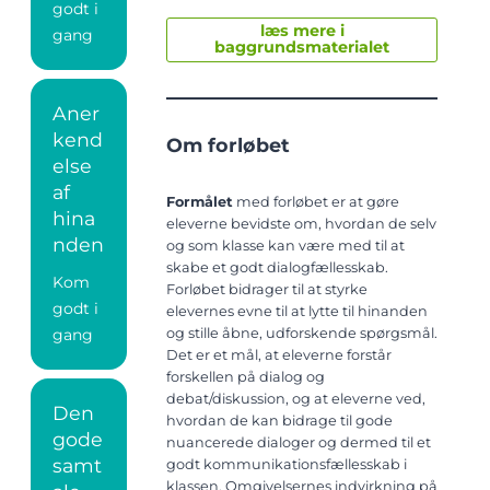
godt i
læs mere i
gang
baggrundsmaterialet
Aner
kend
Om forløbet
else
af
Formålet
med forløbet er at gøre
hina
eleverne bevidste om, hvordan de selv
nden
og som klasse kan være med til at
skabe et godt dialogfællesskab.
Kom
Forløbet bidrager til at styrke
godt i
elevernes evne til at lytte til hinanden
gang
og stille åbne, udforskende spørgsmål.
Det er et mål, at eleverne forstår
forskellen på dialog og
debat/diskussion, og at eleverne ved,
Den
hvordan de kan bidrage til gode
gode
nuancerede dialoger og dermed til et
samt
godt kommunikationsfællesskab i
klassen. Omgivelsernes indvirkning på