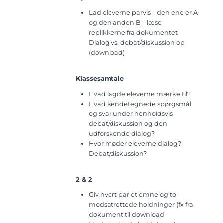
Lad eleverne parvis – den ene er A
og den anden B – læse
replikkerne fra dokumentet
Dialog vs. debat/diskussion op
(download)
Klassesamtale
Hvad lagde eleverne mærke til?
Hvad kendetegnede spørgsmål
og svar under henholdsvis
debat/diskussion og den
udforskende dialog?
Hvor møder eleverne dialog?
Debat/diskussion?
2 & 2
Giv hvert par et emne og to
modsatrettede holdninger (fx fra
dokument til download