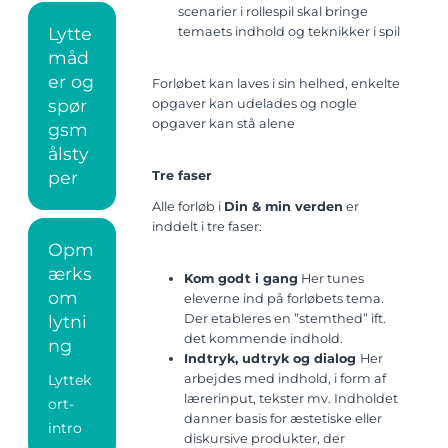
scenarier i rollespil skal bringe
Lytte
temaets indhold og teknikker i spil
måd
er og
Forløbet kan laves i sin helhed, enkelte
spør
opgaver kan udelades og nogle
opgaver kan stå alene
gsm
ålsty
per
Tre faser
Alle forløb i
Din & min verden
er
inddelt i tre faser:
Opm
ærks
Kom godt i gang
Her tunes
om
eleverne ind på forløbets tema.
Der etableres en ”stemthed” ift.
lytni
det kommende indhold.
ng
Indtryk, udtryk og dialog
Her
arbejdes med indhold, i form af
Lyttek
lærerinput, tekster mv. Indholdet
ort-
danner basis for æstetiske eller
intro
diskursive produkter, der