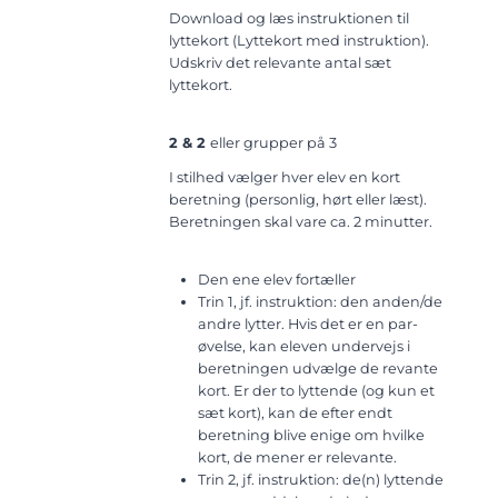
Download og læs instruktionen til
lyttekort (Lyttekort med instruktion).
Udskriv det relevante antal sæt
lyttekort.
2 & 2
eller grupper på 3
I stilhed vælger hver elev en kort
beretning (personlig, hørt eller læst).
Beretningen skal vare ca. 2 minutter.
Den ene elev fortæller
Trin 1, jf. instruktion: den anden/de
andre lytter. Hvis det er en par-
øvelse, kan eleven undervejs i
beretningen udvælge de revante
kort. Er der to lyttende (og kun et
sæt kort), kan de efter endt
beretning blive enige om hvilke
kort, de mener er relevante.
Trin 2, jf. instruktion: de(n) lyttende