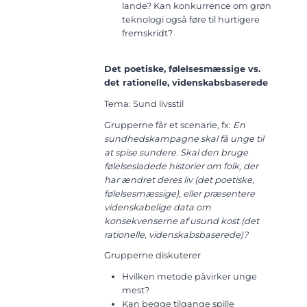
lande? Kan konkurrence om grøn
teknologi også føre til hurtigere
fremskridt?
Det poetiske, følelsesmæssige vs.
det rationelle, videnskabsbaserede
Tema: Sund livsstil
Grupperne får et scenarie, fx:
En
sundhedskampagne skal få unge til
at spise sundere. Skal den bruge
følelsesladede historier om folk, der
har ændret deres liv (det poetiske,
følelsesmæssige), eller præsentere
videnskabelige data om
konsekvenserne af usund kost (det
rationelle, videnskabsbaserede)?
Grupperne diskuterer
Hvilken metode påvirker unge
mest?
Kan begge tilgange spille