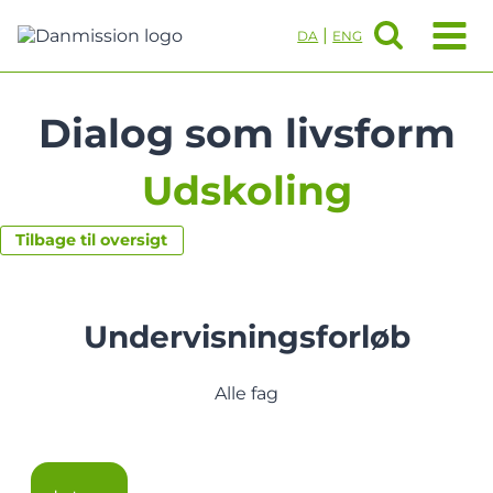
Fortsæt
til
|
DA
ENG
indhold
Dialog som livsform
Udskoling
Tilbage til oversigt
Undervisningsforløb
Alle fag