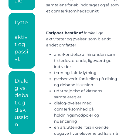
ale
samtalens forløb inddrages også som
et opmærksomhedspunkt.
Lytte
–
Forløbet består
af
forskellige
aktiv
aktiviteter og øvelser, som blandt
t og
andet omfatter
passi
anerkendelse af hinanden som
vt
tilstedeværende, ligeværdige
individer
træning i aktiv lytning
øvelser vedr. forskellen på dialog
Dialo
og debat/diskussion
g vs.
u
darbejdelse af klassens
deba
samtaleregler
t og
dialog-øvelser med
disk
opmærksomhed på
holdningsmodpoler og
ussio
nuancering
n
en afsluttende, forankrende
opgave hvor eleverne ud fra små