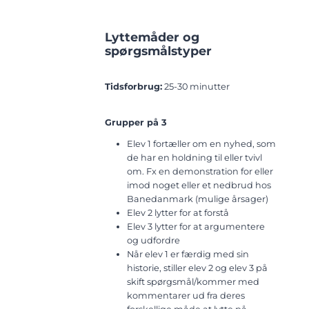
Lyttemåder og
spørgsmålstyper
Tidsforbrug:
25-30 minutter
Grupper på 3
Elev 1 fortæller om en nyhed, som
de har en holdning til eller tvivl
om. Fx en demonstration for eller
imod noget eller et nedbrud hos
Banedanmark (mulige årsager)
Elev 2 lytter for at forstå
Elev 3 lytter for at argumentere
og udfordre
Når elev 1 er færdig med sin
historie, stiller elev 2 og elev 3 på
skift spørgsmål/kommer med
kommentarer ud fra deres