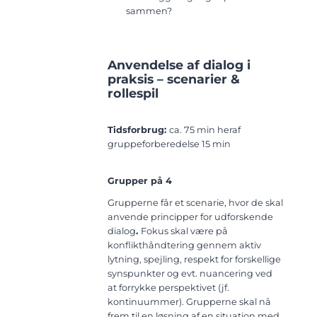
sammen?
Anvendelse af dialog i
praksis – scenarier &
rollespil
Tidsforbrug:
ca. 75 min heraf
gruppeforberedelse 15 min
Grupper på 4
Grupperne får et scenarie, hvor de skal
anvende principper for udforskende
dialog
.
Fokus skal være på
konflikthåndtering gennem aktiv
lytning, spejling, respekt for forskellige
synspunkter og evt. nuancering ved
at forrykke perspektivet (jf.
kontinuummer). Grupperne skal nå
frem til en løsning af en situation med