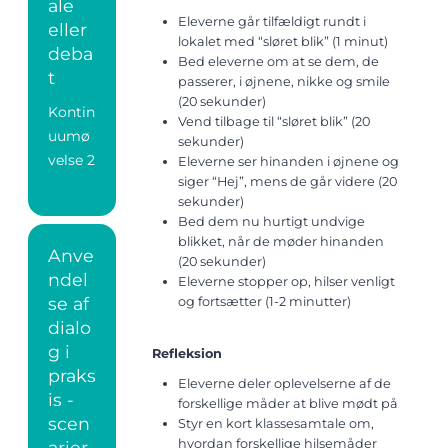
ale
Eleverne går tilfældigt rundt i
eller
lokalet med “sløret blik” (1 minut)
deba
Bed eleverne om at se dem, de
t
passerer, i øjnene, nikke og smile
(20 sekunder)
Kontin
Vend tilbage til “sløret blik” (20
uumø
sekunder)
velse 2
Eleverne ser hinanden i øjnene og
siger “Hej”, mens de går videre (20
sekunder)
Bed dem nu hurtigt undvige
blikket, når de møder hinanden
Anve
(20 sekunder)
ndel
Eleverne stopper op, hilser venligt
se af
og fortsætter (1-2 minutter)
dialo
g i
Refleksion
praks
Eleverne deler oplevelserne af de
is -
forskellige måder at blive mødt på
scen
Styr en kort klassesamtale om,
hvordan forskellige hilsemåder
arier