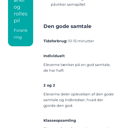
påvirker samspillet
og
rolles
pil
Den gode samtale
Forank
ring
Tidsforbrug:
10-15 minutter
Individuelt
Eleverne tænker på en god samtale,
de har haft
2 og 2
Eleverne deler oplevelsen af den gode
samtale og indkredser, hvad der
gjorde den god.
Klasseopsamling