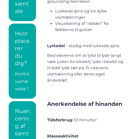
grounding-teknikker:
samt
ale
Lukkede øjne og tre dybe
vejrtrækninger
Visualisering af “rødder” fra
fødderne til gulvet
Hvor
place
Lyttedel
– stadig med lukkede øjne:
rer
du
Bed eleverne om at lytte til lyde langt
væk (uden for lokalet), lyde i lokalet og
dig?
til sidst lyde tæt på, fx naboens
Kontin
vejrtrækning eller deres eget
åndedræt.
uumø
velse 1
Anerkendelse af hinanden
Nuan
cerin
Tidsforbrug:
10 minutter
g af
samt
Klasseaktivitet